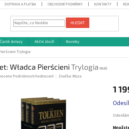
DOPRAVA A PLATBA
OBCHODNÍ PODMÍNKY
KONTAKTY
REK
HLEDAT
Časté dotazy
Akční zboží
Novinky
Pierścieni
Trylogia
et: Władca Pierścieni
Trylogia
9645
né
noceno
Podrobnosti hodnocení
Značka:
Muza
ní
1 19
u
Měrná
Odesí
cena:
ek.
Odesílám
Množste