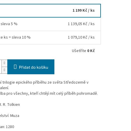
1 199 Kč
/ ks
= sleva 5 %
1 139,05 Kč
/ ks
ce ks = sleva 10 %
1 079,10 Kč
/ ks
Ušetříte
0 Kč
Přidat do košíku
í trilogie epického příběhu ze světa Středozemě v
lení.
olba pro všechny, kteří chtějí mít celý příběh pohromadě.
R. R. Tolkien
lství: Muza
an: 1280