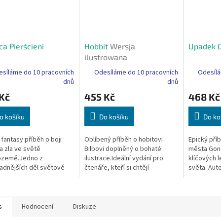
a Pierścieni
Hobbit
Wersja
Upadek G
ilustrowana
síláme do 10 pracovních
Odesíláme do 10 pracovních
Odesílá
dnů
dnů
Kč
455 Kč
468 Kč
o košíku
Do košíku
Do ko
 fantasy příběh o boji
Oblíbený příběh o hobitovi
Epický pří
a zla ve světě
Bilbovi doplněný o bohaté
města Gond
ozemě.Jedno z
ilustrace.Ideální vydání pro
klíčových 
adnějších děl světové
čtenáře, kteří si chtějí
světa. Autor
iky. Autor: J. R. R.
Středozem představit vizuálně.
Nakladatels
n Nakladatelství: Muza
Autor: J. R. R. Tolkien...
Media Počet
tran: 1280...
s
Hodnocení
Diskuze