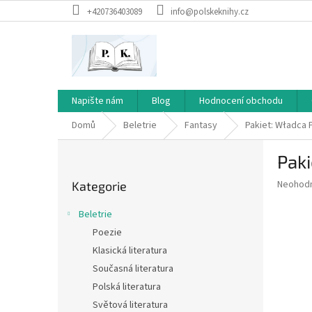
Přejít
+420736403089
info@polskeknihy.cz
na
obsah
Napište nám
Blog
Hodnocení obchodu
Domů
Beletrie
Fantasy
Pakiet: Władca 
P
Paki
o
Přeskočit
s
Průměr
Neohod
Kategorie
kategorie
t
hodnoce
r
produkt
Beletrie
a
je
Poezie
0,0
n
z
Klasická literatura
n
5
í
Současná literatura
hvězdič
p
Polská literatura
a
Světová literatura