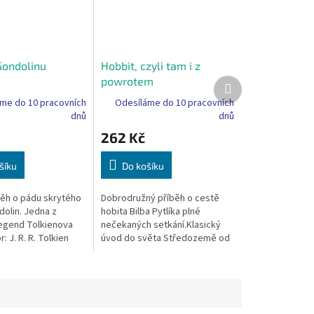
ondolinu
Hobbit, czyli tam i z
powrotem
Další
produkt
me do 10 pracovních
Odesíláme do 10 pracovních
dnů
dnů
262 Kč
šíku
Do košíku
běh o pádu skrytého
Dobrodružný příběh o cestě
olin. Jedna z
hobita Bilba Pytlíka plné
legend Tolkienova
nečekaných setkání.Klasický
: J. R. R. Tolkien
úvod do světa Středozemě od
tví: Prószyński
J. R. R. Tolkiena. Autor: J. R. R.
 stran: 280 Vazba:...
Tolkien Nakladatelství: Iskry...