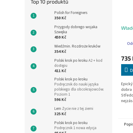
Top 10 produktů
Polish for Foreigners
350 Kč
Przygody dobrego wojaka
Władc
Szwejka
459 Kč
Ode
Wiedźmin. Rozdroże kruków
354 Kč
735 
Polski krok po kroku
A2 + kod
dostępu
D
411 Kč
Polski krok po kroku
Epický
Podręcznik do nauki języka
dobra 
polskiego dla obcokrajowców.
Poziom 1
Střed
596 Kč
nejzás
fantast
Lem
Życie nie z tej ziemi
Tolkie
325 Kč
Počet s
Polski krok po kroku
Popi
Podręcznik 1 nowa edycja