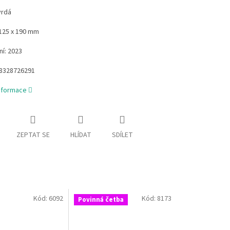
vrdá
125 x 190 mm
í: 2023
8328726291
informace
ZEPTAT SE
HLÍDAT
SDÍLET
Kód:
6092
Kód:
8173
Povinná četba