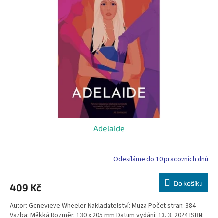
i
r
s
o
p
d
r
u
o
k
d
t
u
ů
k
t
ů
Adelaide
Odesíláme do 10 pracovních dnů
Do košíku
409 Kč
Autor: Genevieve Wheeler Nakladatelství: Muza Počet stran: 384
Vazba: Měkká Rozměr: 130 x 205 mm Datum vydání: 13. 3. 2024 ISBN: