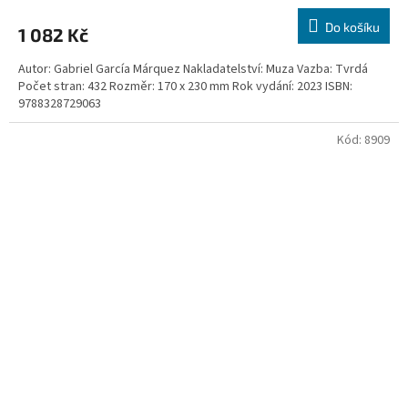
Do košíku
1 082 Kč
Autor: Gabriel García Márquez Nakladatelství: Muza Vazba: Tvrdá
Počet stran: 432 Rozměr: 170 x 230 mm Rok vydání: 2023 ISBN:
9788328729063
Kód:
8909