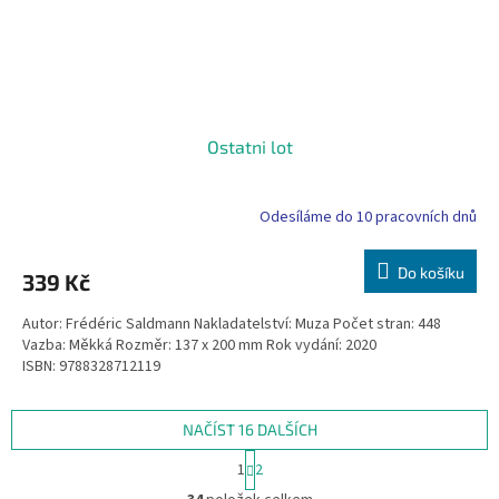
Ostatni lot
Odesíláme do 10 pracovních dnů
Do košíku
339 Kč
Autor: Frédéric Saldmann Nakladatelství: Muza Počet stran: 448
Vazba: Měkká Rozměr: 137 x 200 mm Rok vydání: 2020
ISBN: 9788328712119
NAČÍST 16 DALŠÍCH
S
1
2
t
O
r