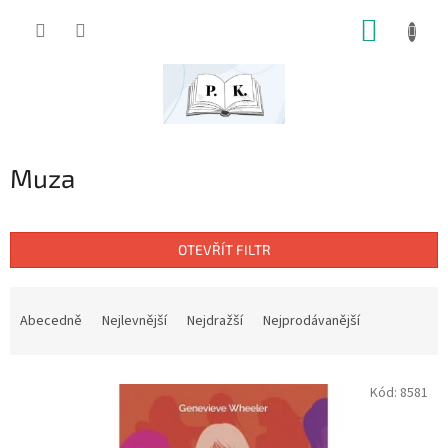
Přejít
NÁKUP
na
obsah
KOŠÍK
Muza
OTEVŘÍT FILTR
Ř
a
Abecedně
Nejlevnější
Nejdražší
Nejprodávanější
z
e
V
n
Kód:
8581
ý
í
p
p