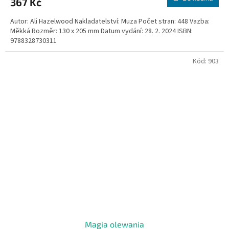
367 Kč
Autor: Ali Hazelwood Nakladatelství: Muza Počet stran: 448 Vazba:
Měkká Rozměr: 130 x 205 mm Datum vydání: 28. 2. 2024 ISBN:
9788328730311
Kód:
903
Magia olewania