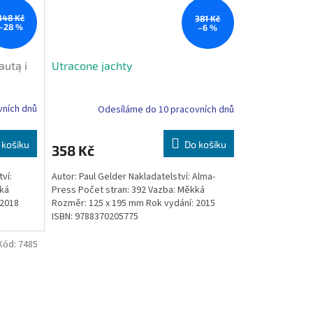
348 Kč
381 Kč
–28 %
–6 %
autą i
Utracone jachty
vních dnů
Odesíláme do 10 pracovních dnů
 košíku
Do košíku
358 Kč
ví:
Autor: Paul Gelder Nakladatelství: Alma-
kká
Press Počet stran: 392 Vazba: Měkká
 2018
Rozměr: 125 x 195 mm Rok vydání: 2015
ISBN: 9788370205775
Kód:
7485