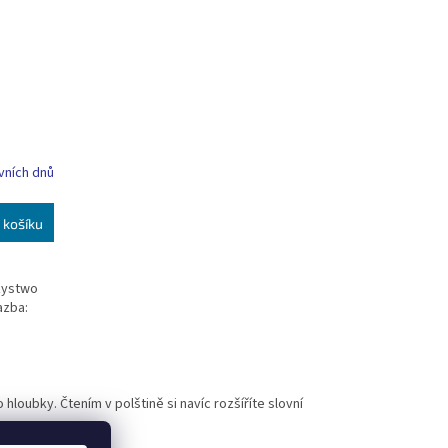
vních dnů
 košíku
zystwo
azba:
hloubky. Čtením v polštině si navíc rozšíříte slovní