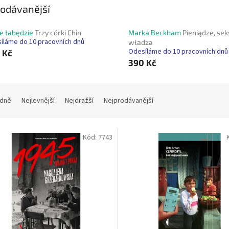
odávanější
ie łabędzie
Trzy córki Chin
Marka Beckham
Pieniądze, seks
íláme do 10 pracovních dnů
władza
Odesíláme do 10 pracovních dnů
 Kč
390 Kč
dně
Nejlevnější
Nejdražší
Nejprodávanější
Kód:
7743