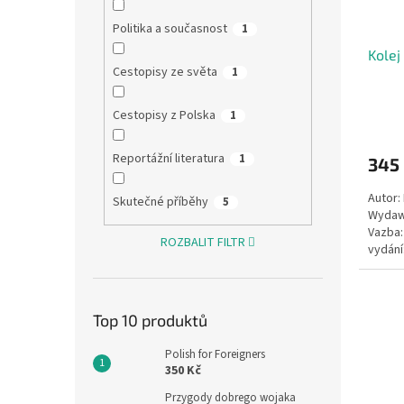
Politika a současnost
1
Kolej
Cestopisy ze světa
1
Cestopisy z Polska
1
Reportážní literatura
1
345
Autor:
Skutečné příběhy
5
Wydawn
Vazba:
ROZBALIT FILTR
vydání
Top 10 produktů
Polish for Foreigners
350 Kč
Przygody dobrego wojaka