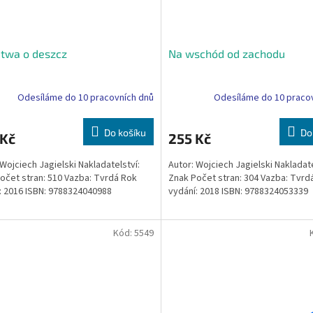
twa o deszcz
Na wschód od zachodu
Odesíláme do 10 pracovních dnů
Odesíláme do 10 praco
Do košíku
Do
 Kč
255 Kč
 Wojciech Jagielski Nakladatelství:
Autor: Wojciech Jagielski Nakladate
očet stran: 510 Vazba: Tvrdá Rok
Znak Počet stran: 304 Vazba: Tvrd
: 2016 ISBN: 9788324040988
vydání: 2018 ISBN: 9788324053339
Kód:
5549