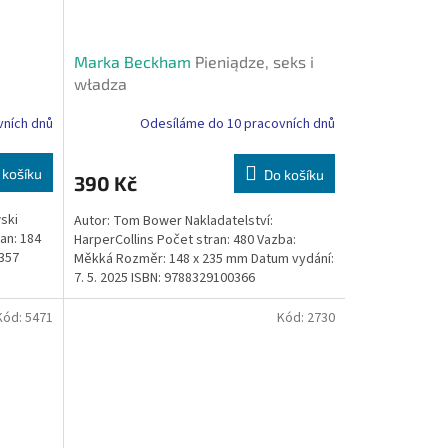
Marka Beckham
Pieniądze, seks i
władza
vních dnů
Odesíláme do 10 pracovních dnů
 košíku
Do košíku
390 Kč
ski
Autor: Tom Bower Nakladatelství:
an: 184
HarperCollins Počet stran: 480 Vazba:
4357
Měkká Rozměr: 148 x 235 mm Datum vydání:
7. 5. 2025 ISBN: 9788329100366
Kód:
5471
Kód:
2730