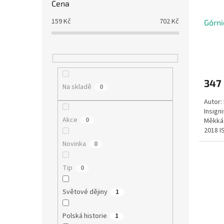
Cena
159
Kč
702
Kč
Górni
347
Na skladě
0
Autor:
Insign
Akce
0
Měkká 
2018 I
Novinka
0
Tip
0
Světové dějiny
1
Polská historie
1