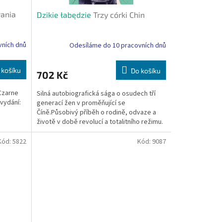
wania
Dzikie łabędzie
Trzy córki Chin
vních dnů
Odesíláme do 10 pracovních dnů
 košíku
Do košíku
702 Kč
 Czarne
Silná autobiografická sága o osudech tří
vydání:
generací žen v proměňující se
Číně.Působivý příběh o rodině, odvaze a
životě v době revolucí a totalitního režimu.
Autor: Jung Chang...
Kód:
5822
Kód:
9087