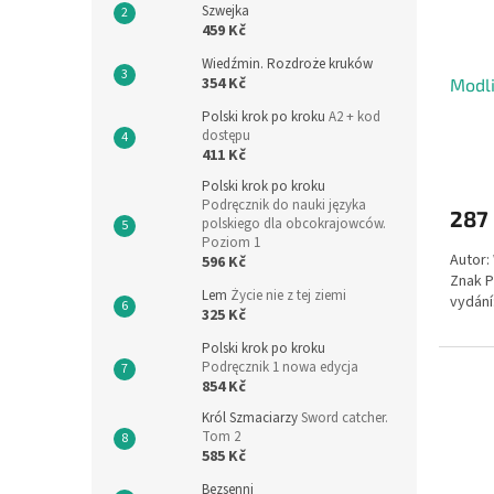
Szwejka
459 Kč
Wiedźmin. Rozdroże kruków
354 Kč
Modli
Polski krok po kroku
A2 + kod
dostępu
411 Kč
Polski krok po kroku
Podręcznik do nauki języka
287
polskiego dla obcokrajowców.
Poziom 1
Autor:
596 Kč
Znak P
Lem
Życie nie z tej ziemi
vydání
325 Kč
Polski krok po kroku
Podręcznik 1 nowa edycja
854 Kč
Król Szmaciarzy
Sword catcher.
Tom 2
585 Kč
Bezsenni