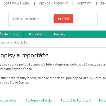
DOPRAVA A PLATBA
OBCHODNÍ PODMÍNKY
KONTAKTY
REK
HLEDAT
Časté dotazy
Akční zboží
Novinky
topisy a reportáže
opisy a reportáže
se na cesty z pohodlí domova. V této kategorii najdete polské cestopisy a
isí skutečných příběhů.
autentické zážitky z cest, hluboké reportáže i pohledy na kultury, které se li
ry ke světové špičce.
isy ze světa]
[Cestopisy z Polska]
[Reportážní literatura]
[Skute