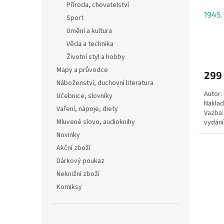
u
ů
Příroda, chovatelství
1945.
k
Sport
t
Umění a kultura
ů
Věda a technika
Životní styl a hobby
Mapy a průvodce
299
Náboženství, duchovní literatura
Autor
Učebnice, slovníky
Naklad
Vaření, nápoje, diety
Vazba:
Mluvené slovo, audioknihy
vydání
Novinky
Akční zboží
Dárkový poukaz
Neknižní zboží
Komiksy