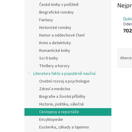
n
Nejpr
České knihy v polštině
e
Biografické romány
l
Dzik
Fantasy
Odes
Historické romány
702
Humor a oddechové čtení
Krimi a detektivky
Ř
Romantické knihy
a
Abece
Sci-fi knihy
z
Thrillery a horory
e
Literatura faktu a populárně naučná
V
n
Osobní rozvoj a psychologie
ý
í
Zdraví a medicína
p
p
i
r
Biografie a životní příběhy
s
o
Historie, politika, válečná
p
d
Cestopisy a reportáže
r
u
Encyklopedie
o
k
Esoterika, záhady a tajemno
d
t