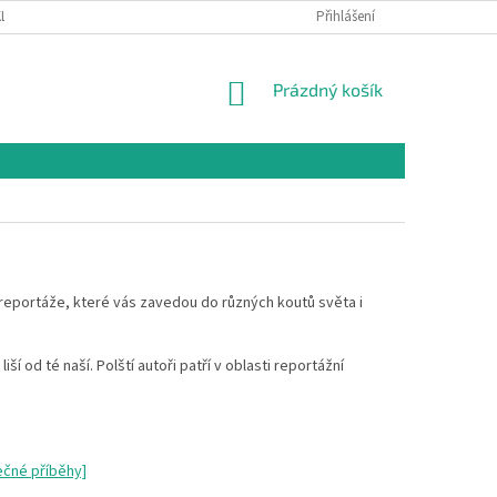
LAMAČNÍ ŘÁD
OCHRANA OSOBNÍCH ÚDAJŮ A PODMÍNKY UŽITÍ WEBOVÉHO
Přihlášení
NÁKUPNÍ
Prázdný košík
KOŠÍK
 reportáže, které vás zavedou do různých koutů světa i
ší od té naší. Polští autoři patří v oblasti reportážní
čné příběhy]