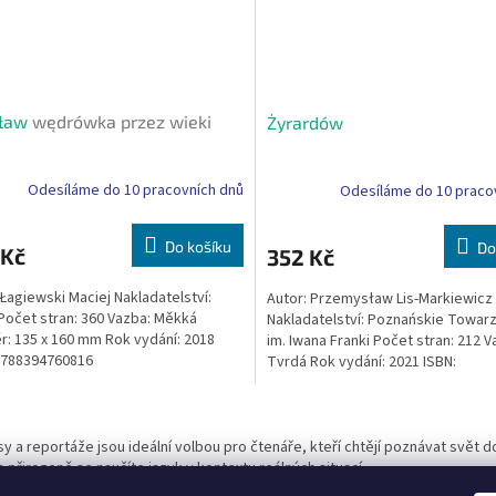
ław
wędrówka przez wieki
Żyrardów
Odesíláme do 10 pracovních dnů
Odesíláme do 10 praco
Do košíku
Do
 Kč
352 Kč
 Łagiewski Maciej Nakladatelství:
Autor: Przemysław Lis-Markiewicz
očet stran: 360 Vazba: Měkká
Nakladatelství: Poznańskie Towar
: 135 x 160 mm Rok vydání: 2018
im. Iwana Franki Počet stran: 212 V
9788394760816
Tvrdá Rok vydání: 2021 ISBN:
9788396131010
O
v
y a reportáže jsou ideální volbou pro čtenáře, kteří chtějí poznávat svět do 
l
 přirozeně se naučíte jazyk v kontextu reálných situací.
á