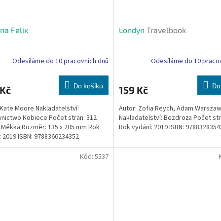
 na Felix
Londyn
Travelbook
Odesíláme do 10 pracovních dnů
Odesíláme do 10 praco
Do košíku
Do
 Kč
159 Kč
 Kate Moore Nakladatelství:
Autor: Zofia Reych, Adam Warszaw
ictwo Kobiece Počet stran: 312
Nakladatelství: Bezdroża Počet str
 Měkká Rozměr: 135 x 205 mm Rok
Rok vydání: 2019 ISBN: 978832835
: 2019 ISBN: 9788366234352
Kód:
5537