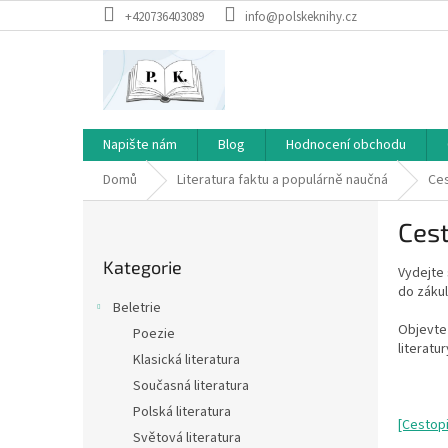
Přejít
+420736403089
info@polskeknihy.cz
na
obsah
Napište nám
Blog
Hodnocení obchodu
Domů
Literatura faktu a populárně naučná
Ces
P
Cest
o
Přeskočit
s
Kategorie
kategorie
Vydejte 
t
do zákul
r
Beletrie
a
Objevte 
Poezie
n
literatu
Klasická literatura
n
í
Současná literatura
p
Polská literatura
[Cestop
a
Světová literatura