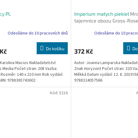
cy PL
Imperium małych piekieł
Mr
tajemnice obozu Gross-Ros
Odesíláme do 10 pracovních dnů
Odesíláme do 10 praco
Do košíku
Do
 Kč
372 Kč
 Karolina Macios Nakladatelství:
Autor: Joanna Lamparska Nakladate
is Media Počet stran: 208 Vazba:
Znak Horyzont Počet stran: 320 Va
Rozměr: 140 x 210 mm Rok vydání:
Měkká Datum vydání: 12. 8. 2019 IS
SBN: 9788365743602
9788324057566
Kód:
5216