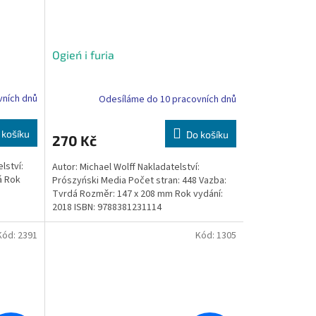
Ogień i furia
vních dnů
Odesíláme do 10 pracovních dnů
 košíku
Do košíku
270 Kč
lství:
Autor: Michael Wolff Nakladatelství:
á Rok
Prószyński Media Počet stran: 448 Vazba:
Tvrdá Rozměr: 147 x 208 mm Rok vydání:
2018 ISBN: 9788381231114
Kód:
2391
Kód:
1305