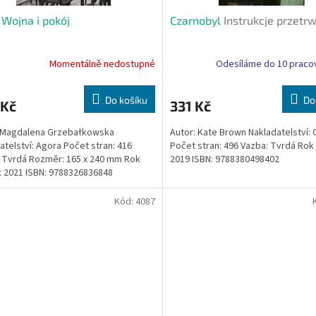
 Wojna i pokój
Czarnobyl
Instrukcje przetr
Momentálně nedostupné
Odesíláme do 10 praco
Do košíku
Do
 Kč
331 Kč
: Magdalena Grzebałkowska
Autor: Kate Brown Nakladatelství:
atelství: Agora Počet stran: 416
Počet stran: 496 Vazba: Tvrdá Rok 
 Tvrdá Rozměr: 165 x 240 mm Rok
2019 ISBN: 9788380498402
: 2021 ISBN: 9788326836848
Kód:
4087