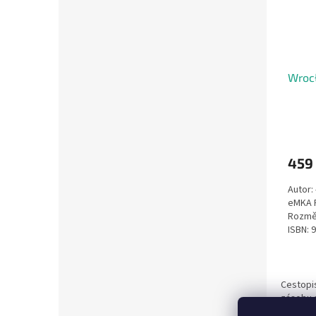
Wroc
459
Autor:
eMKA P
Rozměr
ISBN: 
Cestopis
zásobu a