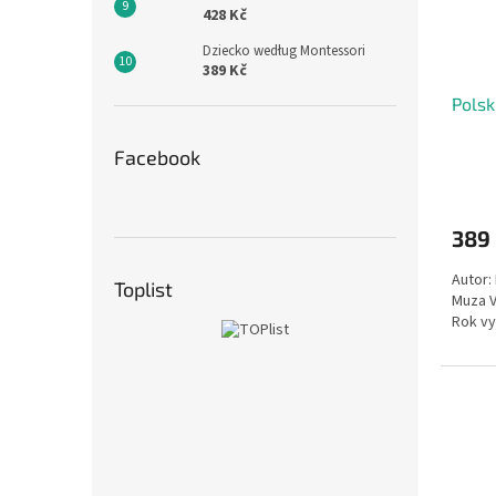
428 Kč
Dziecko według Montessori
389 Kč
Polsk
Facebook
389
Autor:
Toplist
Muza V
Rok vy