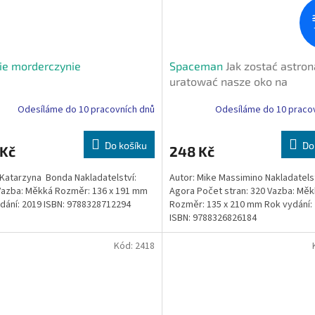
ie morderczynie
Spaceman
Jak zostać astron
uratować nasze oko na
wszechświat
Odesíláme do 10 pracovních dnů
Odesíláme do 10 praco
Do košíku
Do
 Kč
248 Kč
 Katarzyna Bonda Nakladatelství:
Autor: Mike Massimino Nakladatelst
azba: Měkká Rozměr: 136 x 191 mm
Agora Počet stran: 320 Vazba: Mě
dání: 2019 ISBN: 9788328712294
Rozměr: 135 x 210 mm Rok vydání:
ISBN: 9788326826184
Kód:
2418