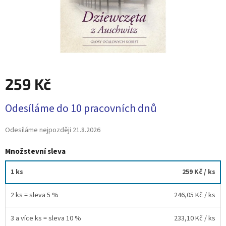
259 Kč
Měrná
Odesíláme do 10 pracovních dnů
cena:
Odesíláme nejpozději
21.8.2026
Množstevní sleva
1 ks
259 Kč
/ ks
2 ks = sleva 5 %
246,05 Kč
/ ks
3 a více ks = sleva 10 %
233,10 Kč
/ ks