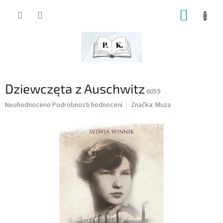
Přejít
NÁKUP
na
obsah
KOŠÍK
Dziewczęta z Auschwitz
6059
Průměrné
Neohodnoceno
Podrobnosti hodnocení
Značka:
Muza
hodnocení
produktu
je
0,0
z
5
hvězdiček.