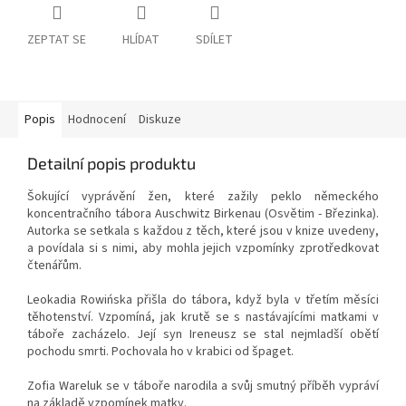
ZEPTAT SE
HLÍDAT
SDÍLET
Popis
Hodnocení
Diskuze
Detailní popis produktu
Šokující vyprávění žen, které zažily peklo německého
koncentračního tábora Auschwitz Birkenau (Osvětim - Březinka).
Autorka se setkala s každou z těch, které jsou v knize uvedeny,
a povídala si s nimi, aby mohla jejich vzpomínky zprotředkovat
čtenářům.
Leokadia Rowińska přišla do tábora, když byla v třetím měsíci
těhotenství. Vzpomíná, jak krutě se s nastávajícími matkami v
táboře zacházelo. Její syn Ireneusz se stal nejmladší obětí
pochodu smrti. Pochovala ho v krabici od špaget.
Zofia Wareluk se v táboře narodila a svůj smutný příběh vypráví
na základě vzpomínek matky.