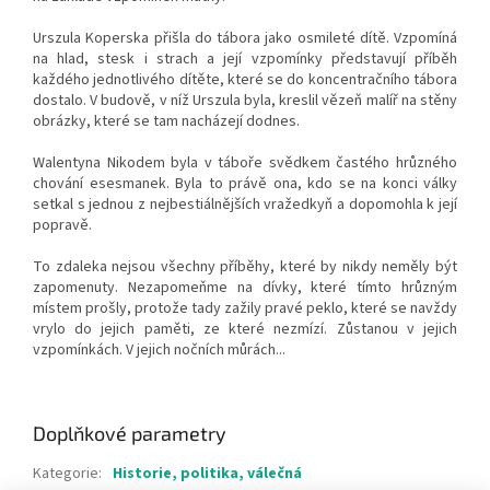
Urszula Koperska přišla do tábora jako osmileté dítě. Vzpomíná
na hlad, stesk i strach a její vzpomínky představují příběh
každého jednotlivého dítěte, které se do koncentračního tábora
dostalo. V budově, v níž Urszula byla, kreslil vězeň malíř na stěny
obrázky, které se tam nacházejí dodnes.
Walentyna Nikodem byla v táboře svědkem častého hrůzného
chování esesmanek. Byla to právě ona, kdo se na konci války
setkal s jednou z nejbestiálnějších vražedkyň a dopomohla k její
popravě.
To zdaleka nejsou všechny příběhy, které by nikdy neměly být
zapomenuty. Nezapomeňme na dívky, které tímto hrůzným
místem prošly, protože tady zažily pravé peklo, které se navždy
vrylo do jejich paměti, ze které nezmízí. Zůstanou v jejich
vzpomínkách. V jejich nočních můrách...
Doplňkové parametry
Kategorie
:
Historie, politika, válečná