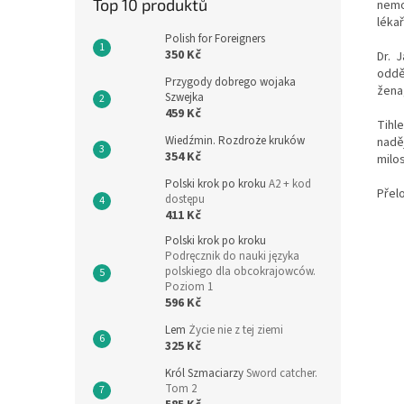
Top 10 produktů
nemo
léka
Polish for Foreigners
350 Kč
Dr. 
odděl
Przygody dobrego wojaka
žena,
Szwejka
459 Kč
Tihl
Wiedźmin. Rozdroże kruków
nadě
354 Kč
milo
Polski krok po kroku
A2 + kod
Přel
dostępu
411 Kč
Polski krok po kroku
Podręcznik do nauki języka
polskiego dla obcokrajowców.
Poziom 1
596 Kč
Lem
Życie nie z tej ziemi
325 Kč
Król Szmaciarzy
Sword catcher.
Tom 2