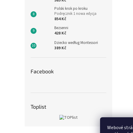
585 Kč
Polski krok po kroku
Podręcznik 1 nowa edycja
854 Kč
Bezsenni
428 Kč
Dziecko według Montessori
389 Kč
Facebook
Toplist
Webové strán
Z