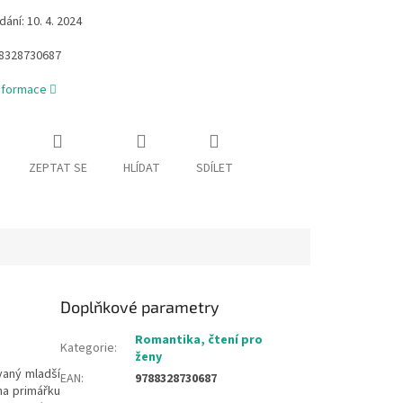
ání: 10. 4. 2024
8328730687
informace
ZEPTAT SE
HLÍDAT
SDÍLET
Doplňkové parametry
Romantika, čtení pro
Kategorie
:
ženy
vaný mladší
EAN
:
9788328730687
 na primářku