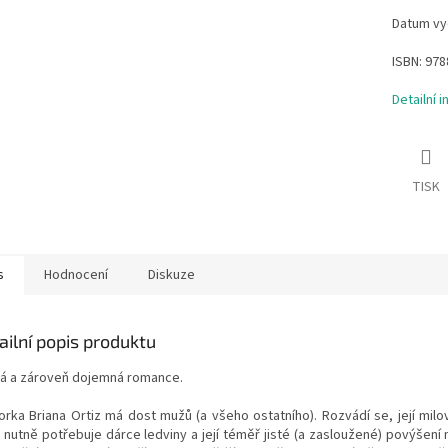
Datum vyd
ISBN:
978
Detailní 
TISK
s
Hodnocení
Diskuze
ailní popis produktu
ná a zároveň dojemná romance.
orka Briana Ortiz má dost mužů (a všeho ostatního). Rozvádí se, její milo
r nutně potřebuje dárce ledviny a její téměř jisté (a zasloužené) povýšení