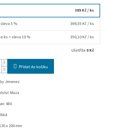
389 Kč
/ ks
= sleva 5 %
369,55 Kč
/ ks
ce ks = sleva 10 %
350,10 Kč
/ ks
Ušetříte
0 Kč
Přidat do košíku
bby Jimenez
lství: Muza
an: 480
ěkká
130 x 200 mm