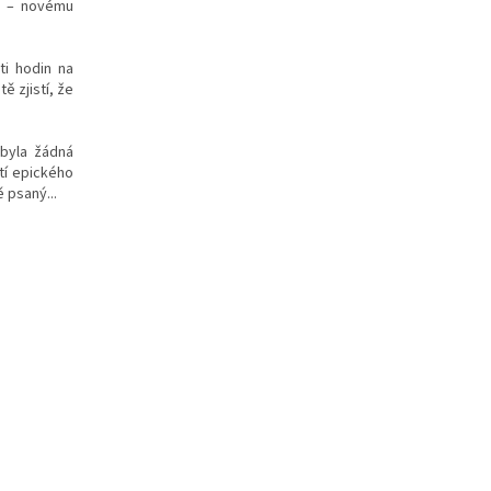
ži – novému
ti hodin na
ě zjistí, že
ebyla žádná
tí epického
 psaný...