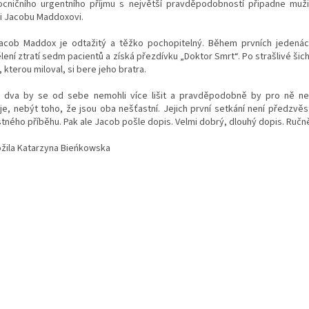
cničního urgentního příjmu s největší pravděpodobností připadne mu
ři Jacobu Maddoxovi.
Jacob Maddox je odtažitý a těžko pochopitelný. Během prvních jedenác
ení ztratí sedm pacientů a získá přezdívku „Doktor Smrt“. Po strašlivé šicht
 kterou miloval, si bere jeho bratra.
e dva by se od sebe nemohli více lišit a pravděpodobně by pro ně n
je, nebýt toho, že jsou oba nešťastní. Jejich první setkání není předzvěs
stného příběhu. Pak ale Jacob pošle dopis. Velmi dobrý, dlouhý dopis. Ručně
ožila Katarzyna Bieńkowska