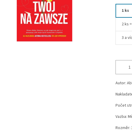
1 ks
2 ks 
3 a ví
Autor: A
Nakladate
Počet str
Vazba: M
Rozměr: 