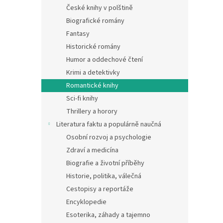
n
České knihy v polštině
e
Biografické romány
l
Fantasy
Historické romány
Humor a oddechové čtení
Krimi a detektivky
Romantické knihy
Sci-fi knihy
Thrillery a horory
Literatura faktu a populárně naučná
Osobní rozvoj a psychologie
Zdraví a medicína
Biografie a životní příběhy
Historie, politika, válečná
Cestopisy a reportáže
Encyklopedie
Esoterika, záhady a tajemno