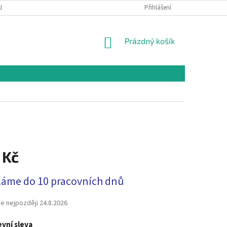
LAMAČNÍ ŘÁD
OCHRANA OSOBNÍCH ÚDAJŮ A PODMÍNKY UŽITÍ WEBOVÉHO
Přihlášení
NÁKUPNÍ
Prázdný košík
KOŠÍK
 Kč
láme do 10 pracovních dnů
e nejpozději
24.8.2026
vní sleva