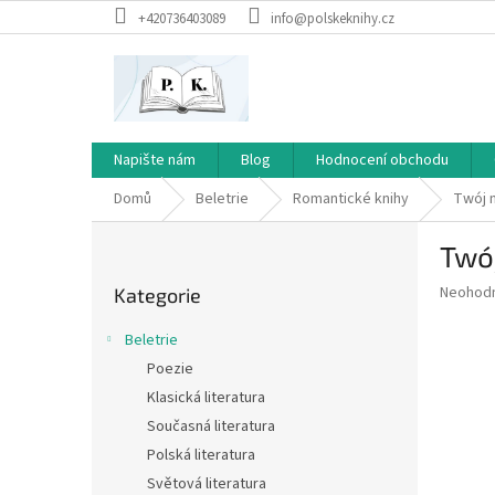
Přejít
+420736403089
info@polskeknihy.cz
na
obsah
Napište nám
Blog
Hodnocení obchodu
Domů
Beletrie
Romantické knihy
Twój 
P
Twó
o
Přeskočit
s
Průměr
Neohod
Kategorie
kategorie
t
hodnoce
r
produkt
Beletrie
a
je
Poezie
0,0
n
z
Klasická literatura
n
5
í
Současná literatura
hvězdič
p
Polská literatura
a
Světová literatura