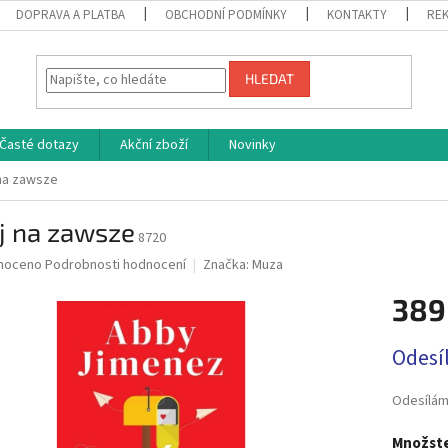
DOPRAVA A PLATBA
OBCHODNÍ PODMÍNKY
KONTAKTY
REK
HLEDAT
Časté dotazy
Akční zboží
Novinky
na zawsze
j na zawsze
8720
né
noceno
Podrobnosti hodnocení
Značka:
Muza
ní
389
u
Měrná
Odesí
cena:
ek.
Odesílám
Množste