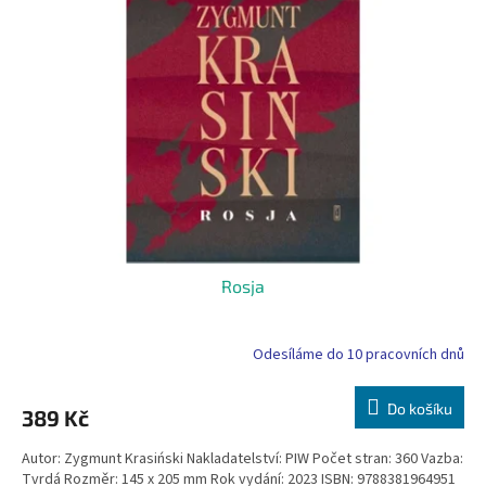
i
r
s
o
p
d
r
u
o
k
d
t
u
ů
k
t
ů
Rosja
Odesíláme do 10 pracovních dnů
Do košíku
389 Kč
Autor: Zygmunt Krasiński Nakladatelství: PIW Počet stran: 360 Vazba:
Tvrdá Rozměr: 145 x 205 mm Rok vydání: 2023 ISBN: 9788381964951