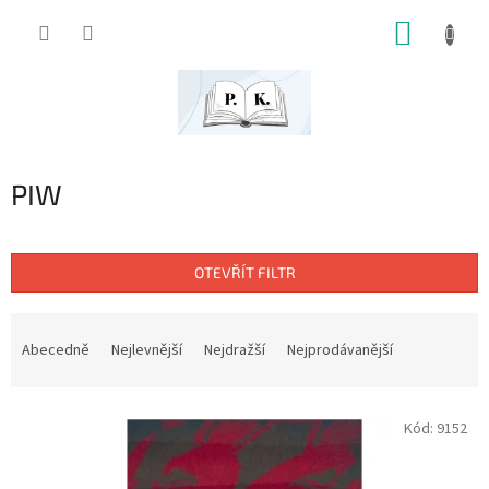
Přejít
NÁKUP
na
obsah
KOŠÍK
PIW
OTEVŘÍT FILTR
Ř
a
Abecedně
Nejlevnější
Nejdražší
Nejprodávanější
z
e
V
n
Kód:
9152
ý
í
p
p