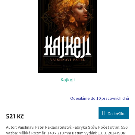
i
r
s
o
p
d
r
u
o
k
d
t
u
ů
k
t
ů
Kajkeji
Odesíláme do 10 pracovních dnů
Do košíku
521 Kč
Autor: Vaishnavi Patel Nakladatelství: Fabryka Słów Počet stran: 556
Vazba: Měkká Rozměr: 140 x 210 mm Datum vydání: 13. 3. 2024 ISBN: