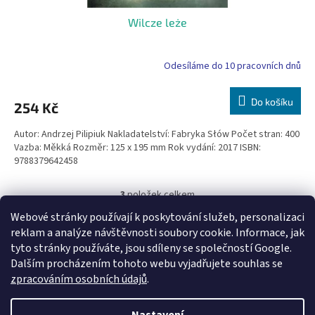
Wilcze leże
Odesíláme do 10 pracovních dnů
Do košíku
254 Kč
Autor: Andrzej Pilipiuk Nakladatelství: Fabryka Słów Počet stran: 400
Vazba: Měkká Rozměr: 125 x 195 mm Rok vydání: 2017 ISBN:
9788379642458
3
položek celkem
O
v
Webové stránky používají k poskytování služeb, personalizaci
l
Z
reklam a analýze návštěvnosti soubory cookie. Informace, jak
á
á
tyto stránky používáte, jsou sdíleny se společností Google.
Knihy pro děti
d
p
Dalším procházením tohoto webu vyjadřujete souhlas se
a
a
zpracováním osobních údajů
.
c
t
í
í
p