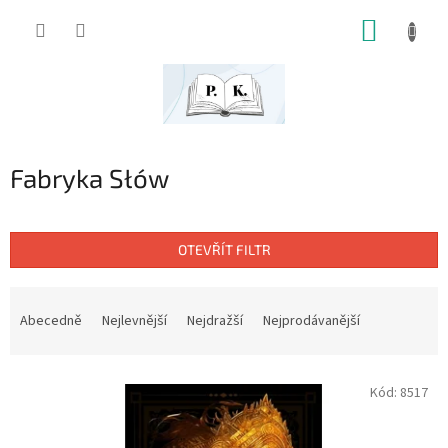
Přejít
NÁKUP
na
obsah
KOŠÍK
Fabryka Słów
OTEVŘÍT FILTR
Ř
a
Abecedně
Nejlevnější
Nejdražší
Nejprodávanější
z
e
V
n
Kód:
8517
ý
í
p
p