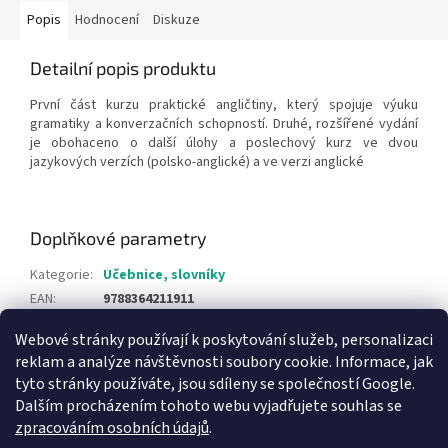
Popis
Hodnocení
Diskuze
Detailní popis produktu
První část kurzu praktické angličtiny, který spojuje výuku
gramatiky a konverzačních schopností. Druhé, rozšířené vydání
je obohaceno o další úlohy a poslechový kurz ve dvou
jazykových verzích (polsko-anglické) a ve verzi anglické
Doplňkové parametry
Kategorie
:
Učebnice, slovníky
EAN
:
9788364211911
Webové stránky používají k poskytování služeb, personalizaci
Z
reklam a analýze návštěvnosti soubory cookie. Informace, jak
á
tyto stránky používáte, jsou sdíleny se společností Google.
Knihy pro děti
p
Dalším procházením tohoto webu vyjadřujete souhlas se
a
zpracováním osobních údajů
.
t