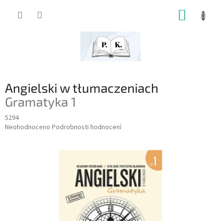
Přejít
NÁKUP
na
obsah
KOŠÍK
Angielski w tłumaczeniach
Gramatyka 1
5294
Průměrné
Neohodnoceno
Podrobnosti hodnocení
hodnocení
produktu
je
0,0
z
5
hvězdiček.