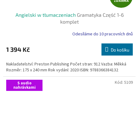
ZDARMA
D
Angielski w tłumaczeniach
Gramatyka Część 1-6
A
komplet
R
Odesíláme do 10 pracovních dnů
M
1 394 Kč
Do košíku
A
Nakladatelství: Preston Publishing Počet stran: 912 Vazba: Měkká
Rozměr: 175 x 240 mm Rok vydání: 2020 ISBN: 9788366384132
Kód:
5109
S audio
nahrávkami