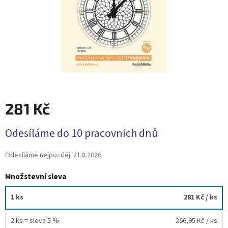
281 Kč
Měrná
Odesíláme do 10 pracovních dnů
cena:
Odesíláme nejpozději
21.8.2026
Množstevní sleva
1 ks
281 Kč
/ ks
2 ks = sleva 5 %
266,95 Kč
/ ks