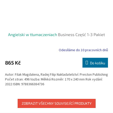
Angielski w tłumaczeniach
Business Część 1-3 Pakiet
Odesíláme do 10 pracovních dnů
865 Kč
Do košíku
Autor: Filak Magdalena, Radej Filip Nakladatelství: Preston Publishing
Počet stran: 496 Vazba: Měkká Rozměr: 170 x 240 mm Rok vydání:
2022 ISBN: 9788366384736
ZOBRAZIT VŠECHNY SOUVISEJÍCÍ PRODUKTY