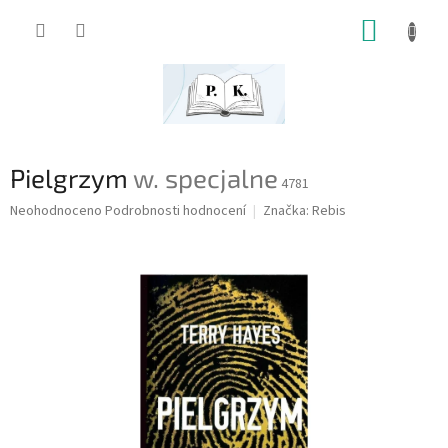
Přejít
NÁKUP
na
obsah
KOŠÍK
Pielgrzym
w. specjalne
4781
Průměrné
Neohodnoceno
Podrobnosti hodnocení
Značka:
Rebis
hodnocení
produktu
je
0,0
z
5
hvězdiček.