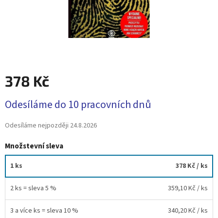
378 Kč
Měrná
Odesíláme do 10 pracovních dnů
cena:
Odesíláme nejpozději
24.8.2026
Množstevní sleva
1 ks
378 Kč
/ ks
2 ks = sleva 5 %
359,10 Kč
/ ks
3 a více ks = sleva 10 %
340,20 Kč
/ ks