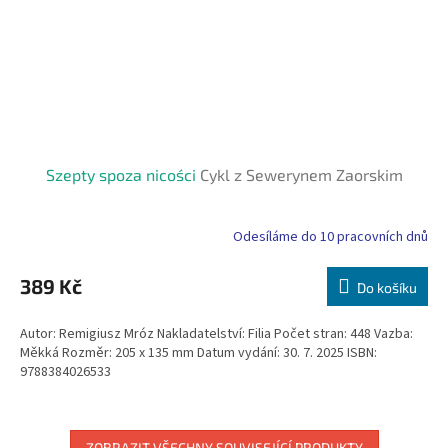
Szepty spoza nicości
Cykl z Sewerynem Zaorskim
Odesíláme do 10 pracovních dnů
389 Kč
Do košíku
Autor: Remigiusz Mróz Nakladatelství: Filia Počet stran: 448 Vazba:
Měkká Rozměr: 205 x 135 mm Datum vydání: 30. 7. 2025 ISBN:
9788384026533
ZOBRAZIT VŠECHNY SOUVISEJÍCÍ PRODUKTY