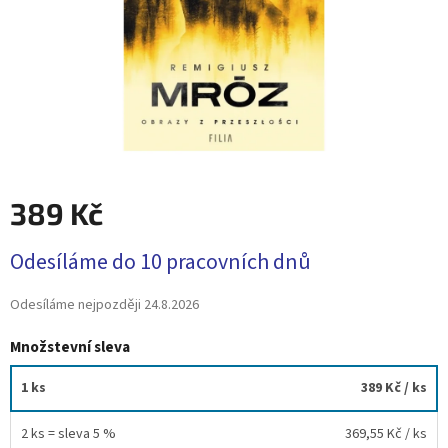
389 Kč
Měrná
Odesíláme do 10 pracovních dnů
cena:
Odesíláme nejpozději
24.8.2026
Množstevní sleva
1 ks
389 Kč
/ ks
2 ks = sleva 5 %
369,55 Kč
/ ks