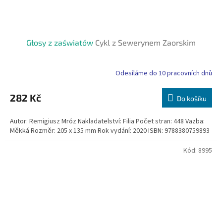
Głosy z zaświatów
Cykl z Sewerynem Zaorskim
Odesíláme do 10 pracovních dnů
282 Kč
Do košíku
Autor: Remigiusz Mróz Nakladatelství: Filia Počet stran: 448 Vazba:
Měkká Rozměr: 205 x 135 mm Rok vydání: 2020 ISBN: 9788380759893
Kód:
8995