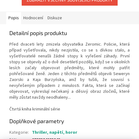
Popis
Hodnocení
Diskuze
Detailní popis produktu
Před dvaceti lety zmizela obyvatelka Żeromic. Policie, která
případ vyšetřovala, nikdy nezjistila, co se s dívkou stalo, a
vyšetřovatelé nenašli žádné stopy k vyřešení záhady. První
stopy se objevily až o dvě desetiletí později, když se v okolních
lesích začaly objevovat předměty, které mohly patřit
pohřešované ženě. Jeden z těchto předmětů objevili Seweryn
Zaorski a Kaja Burzyńska, aniž by tušili, že souvisí s
nevyřešeným případem z minulosti. Fakta, která se začínají
objevovat, vykreslují nečekaný a děsivý obraz zločinů, které
měly zůstat navždy neodhaleny...
Čtvrtá kniha kriminální série
Doplňkové parametry
Kategorie
:
Thriller, napětí, horor