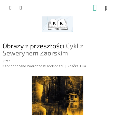
Přejít
NÁKUP
na
obsah
KOŠÍK
Obrazy z przeszłości
Cykl z
Sewerynem Zaorskim
8997
Průměrné
Neohodnoceno
Podrobnosti hodnocení
Značka:
Filia
hodnocení
produktu
je
0,0
z
5
hvězdiček.