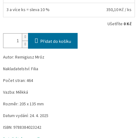
3 a více ks = sleva 10 %
350,10 Kč
/ ks
Ušetříte
0 Kč
Přidat do košíku
Autor: Remigiusz Mróz
Nakladatelství: Filia
Počet stran: 464
Vazba: Měkká
Rozměr: 205 x 135 mm
Datum vydání: 24. 4. 2025
ISBN:
9788384023242