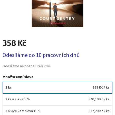
358 Kč
Měrná
Odesíláme do 10 pracovních dnů
cena:
Odesíláme nejpozději
24.8.2026
Množstevní sleva
1 ks
358 Kč
/ ks
2 ks = sleva 5 %
340,10 Kč
/ ks
3 a více ks = sleva 10 %
322,20 Kč
/ ks