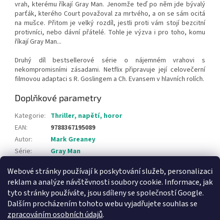
vrah, kterému říkají Gray Man. Jenomže teď po něm jde bývalý
parťák, kterého Court považoval za mrtvého, a on se sám ocitá
na mušce. Přitom je velký rozdíl, jestli proti vám stojí bezcitní
protivníci, nebo dávní přátelé. Tohle je výzva i pro toho, komu
říkají Gray Man...
Druhý díl bestsellerové série o nájemném vrahovi s
nekompromisními zásadami. Netflix připravuje její celovečerní
filmovou adaptaci s R. Goslingem a Ch. Evansem v hlavních rolích.
Doplňkové parametry
Kategorie
:
Thriller, napětí, horor
EAN
:
9788367195089
Autor
:
Mark Greaney
Série
:
Gray Man
Webové stránky používají k poskytování služeb, personalizaci
Z
reklam a analýze návštěvnosti soubory cookie. Informace, jak
á
tyto stránky používáte, jsou sdíleny se společností Google.
Knihy pro děti
p
Dalším procházením tohoto webu vyjadřujete souhlas se
a
zpracováním osobních údajů
.