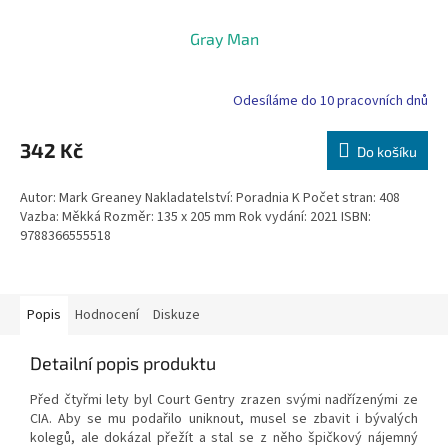
Gray Man
Odesíláme do 10 pracovních dnů
342 Kč
Do košíku
Autor: Mark Greaney Nakladatelství: Poradnia K Počet stran: 408
Vazba: Měkká Rozměr: 135 x 205 mm Rok vydání: 2021 ISBN:
9788366555518
Popis
Hodnocení
Diskuze
Detailní popis produktu
Před čtyřmi lety byl Court Gentry zrazen svými nadřízenými ze
CIA. Aby se mu podařilo uniknout, musel se zbavit i bývalých
kolegů, ale dokázal přežít a stal se z něho špičkový nájemný