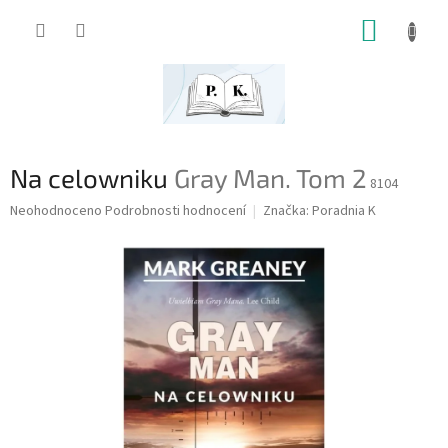
Přejít
NÁKUP
na
obsah
KOŠÍK
Na celowniku
Gray Man. Tom 2
8104
Průměrné
Neohodnoceno
Podrobnosti hodnocení
Značka:
Poradnia K
hodnocení
produktu
je
0,0
z
5
hvězdiček.