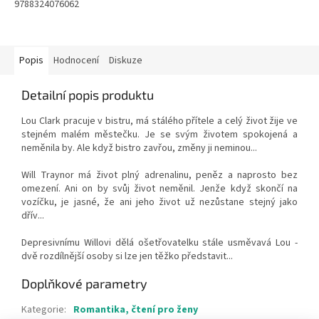
9788324076062
Popis
Hodnocení
Diskuze
Detailní popis produktu
Lou Clark pracuje v bistru, má stálého přítele a celý život žije ve
stejném malém městečku. Je se svým životem spokojená a
neměnila by. Ale když bistro zavřou, změny ji neminou...
Will Traynor má život plný adrenalinu, peněz a naprosto bez
omezení. Ani on by svůj život neměnil. Jenže když skončí na
vozíčku, je jasné, že ani jeho život už nezůstane stejný jako
dřív...
Depresivnímu Willovi dělá ošetřovatelku stále usměvavá Lou -
dvě rozdílnější osoby si lze jen těžko představit...
Doplňkové parametry
Kategorie
:
Romantika, čtení pro ženy