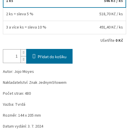
1 ks
546 Kč
/ ks
2 ks = sleva 5 %
518,70 Kč
/ ks
3 a více ks = sleva 10 %
491,40 Kč
/ ks
Ušetříte
0 Kč
Přidat do košíku
Autor: Jojo Moyes
Nakladatelství: Znak JednymSłowem
Počet stran: 480
Vazba: Tvrdá
Rozměr: 144 x 205 mm
Datum vydání: 3. 7. 2024