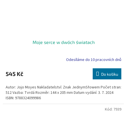
Moje serce w dwóch światach
Odesíláme do 10 pracovních dnů
545 Kč
Do košíku
Autor: Jojo Moyes Nakladatelství: Znak JednymSłowem Počet stran:
512 Vazba: Tvrdá Rozměr: 144 x 205 mm Datum vydání: 3. 7. 2024
ISBN: 9788324099986
Kód:
7939