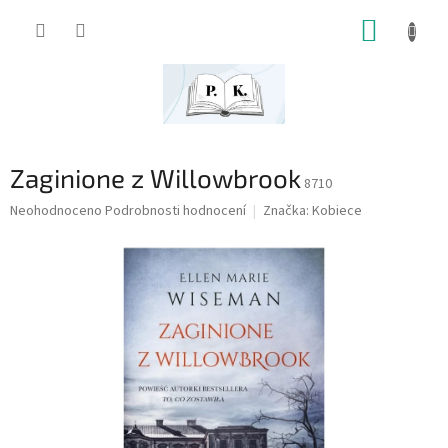
Přejít
NÁKUP
na
obsah
KOŠÍK
Zaginione z Willowbrook
8710
Průměrné
Neohodnoceno
Podrobnosti hodnocení
Značka:
Kobiece
hodnocení
produktu
je
0,0
z
5
hvězdiček.