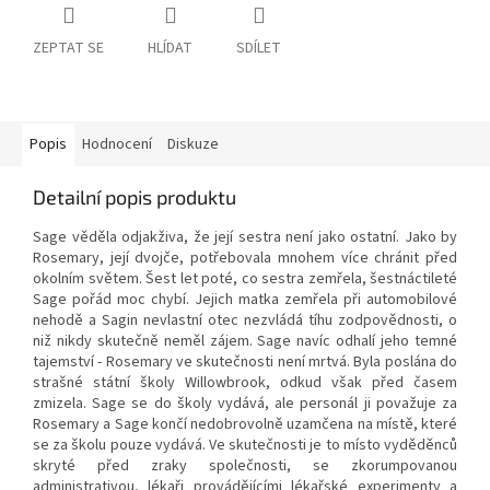
ZEPTAT SE
HLÍDAT
SDÍLET
Popis
Hodnocení
Diskuze
Detailní popis produktu
Sage věděla odjakživa, že její sestra není jako ostatní. Jako by
Rosemary, její dvojče, potřebovala mnohem více chránit před
okolním světem. Šest let poté, co sestra zemřela, šestnáctileté
Sage pořád moc chybí. Jejich matka zemřela při automobilové
nehodě a Sagin nevlastní otec nezvládá tíhu zodpovědnosti, o
niž nikdy skutečně neměl zájem. Sage navíc odhalí jeho temné
tajemství - Rosemary ve skutečnosti není mrtvá. Byla poslána do
strašné státní školy Willowbrook, odkud však před časem
zmizela. Sage se do školy vydává, ale personál ji považuje za
Rosemary a Sage končí nedobrovolně uzamčena na místě, které
se za školu pouze vydává. Ve skutečnosti je to místo vyděděnců
skryté před zraky společnosti, se zkorumpovanou
administrativou, lékaři provádějícími lékařské experimenty a