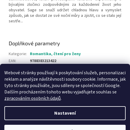
bývalými zločinci zodpovědnými za každodenní život jeho
obyvatel. Sage se snaží udržet chladnou hlavu a vymyslet
způsob, jak se dostat ze své noční můry a zjistit, co se stalo její
sestře...
Doplňkové parametry
Kategorie
:
Romantika, čtení pro ženy
EAN
:
9788383213422
Webové stránky používají k poskytování služeb, personalizaci
Z
reklam a analýze návštěvnosti soubory cookie. Informace, jak
á
tyto stránky používáte, jsou sdíleny se společností Google.
Knihy pro děti
p
Dalším procházením tohoto webu vyjadřujete souhlas se
a
zpracováním osobních údajů
.
t
í
Nastavení
Vytvořil Shoptet