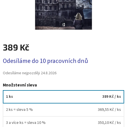
389 Kč
Měrná
Odesíláme do 10 pracovních dnů
cena:
Odesíláme nejpozději
24.8.2026
Množstevní sleva
1 ks
389 Kč
/ ks
2 ks = sleva 5 %
369,55 Kč
/ ks
3 a více ks = sleva 10 %
350,10 Kč
/ ks