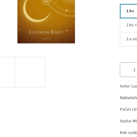
1 ks
2 ks 
3 a ví
Autor: Lu
Nakladate
Počet str
Vazba: M
Rok vydán