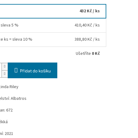
432 Kč
/ ks
= sleva 5 %
410,40 Kč
/ ks
ce ks = sleva 10 %
388,80 Kč
/ ks
Ušetříte
0 Kč
Přidat do košíku
cinda Riley
lství: Albatros
an: 672
ěkká
í: 2021