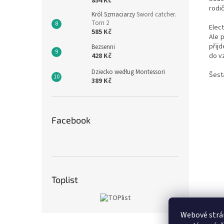
854 Kč
rodič
Król Szmaciarzy
Sword catcher.
Tom 2
Elec
585 Kč
Ale 
přij
Bezsenni
do vz
428 Kč
Dziecko według Montessori
Šestá
389 Kč
Facebook
Toplist
Webové strán
Z