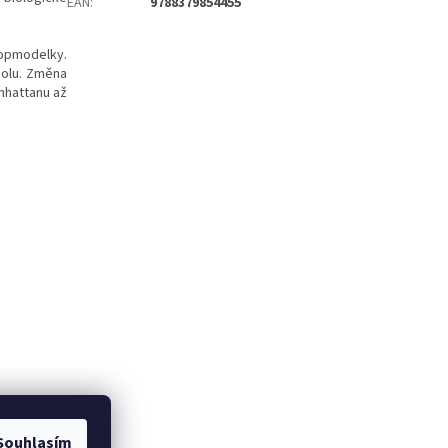
EAN
:
9788379854455
topmodelky.
holu. Změna
anhattanu až
Souhlasím