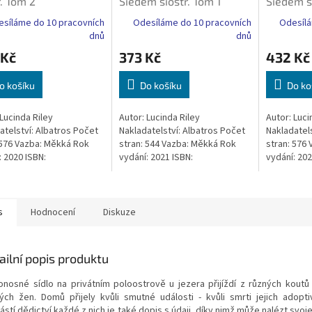
r. Tom 2
Siedem sióstr. Tom 1
Siedem s
síláme do 10 pracovních
Odesíláme do 10 pracovních
Odesílá
dnů
dnů
 Kč
373 Kč
432 Kč
o košíku
Do košíku
Do ko
 Lucinda Riley
Autor: Lucinda Riley
Autor: Luci
atelství: Albatros Počet
Nakladatelství: Albatros Počet
Nakladatels
 576 Vazba: Měkká Rok
stran: 544 Vazba: Měkká Rok
stran: 576
: 2020 ISBN:
vydání: 2021 ISBN:
vydání: 202
81259576
9788382153811
978838361
s
Hodnocení
Diskuze
ailní popis produktu
onosné sídlo na privátním poloostrově u jezera přijíždí z různých koutů
ých žen. Domů přijely kvůli smutné události - kvůli smrti jejich adopti
stí dědictví každé z nich je také dopis s údaji, díky nimž může nalézt svoj