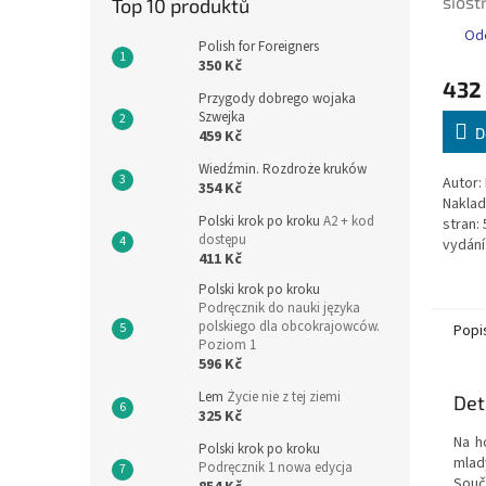
sióst
Top 10 produktů
Ode
Polish for Foreigners
350 Kč
432
Przygody dobrego wojaka
Szwejka
D
459 Kč
Wiedźmin. Rozdroże kruków
Autor:
354 Kč
Naklad
Polski krok po kroku
A2 + kod
stran:
dostępu
vydání
411 Kč
97883
Polski krok po kroku
Podręcznik do nauki języka
polskiego dla obcokrajowców.
Popi
Poziom 1
596 Kč
Lem
Życie nie z tej ziemi
Det
325 Kč
Na h
Polski krok po kroku
mlad
Podręcznik 1 nowa edycja
Součá