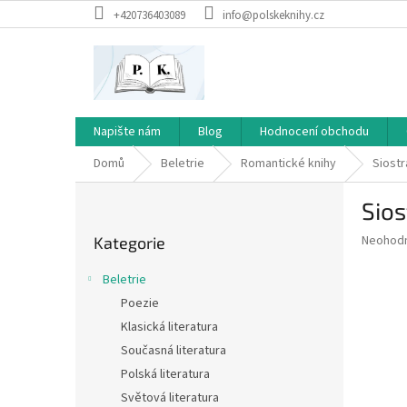
Přejít
+420736403089
info@polskeknihy.cz
na
obsah
Napište nám
Blog
Hodnocení obchodu
Domů
Beletrie
Romantické knihy
Siost
P
Sio
o
Přeskočit
s
Průměr
Neohod
Kategorie
kategorie
t
hodnoce
r
produkt
Beletrie
a
je
Poezie
0,0
n
z
Klasická literatura
n
5
í
Současná literatura
hvězdič
p
Polská literatura
a
Světová literatura