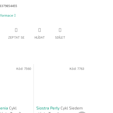
8379854455
informace
ZEPTAT SE
HLÍDAT
SDÍLET
Kód:
7560
Kód:
7763
ienia
Cykl
Siostra Perły
Cykl Siedem