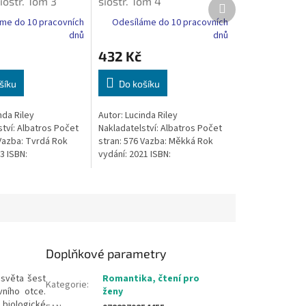
ióstr. Tom 3
sióstr. Tom 4
Další
produkt
me do 10 pracovních
Odesíláme do 10 pracovních
dnů
dnů
432 Kč
šíku
Do košíku
nda Riley
Autor: Lucinda Riley
tví: Albatros Počet
Nakladatelství: Albatros Počet
 Vazba: Tvrdá Rok
stran: 576 Vazba: Měkká Rok
3 ISBN:
vydání: 2021 ISBN:
0160
9788379854042
Doplňkové parametry
 světa šest
Romantika, čtení pro
Kategorie
:
vního otce.
ženy
e biologické