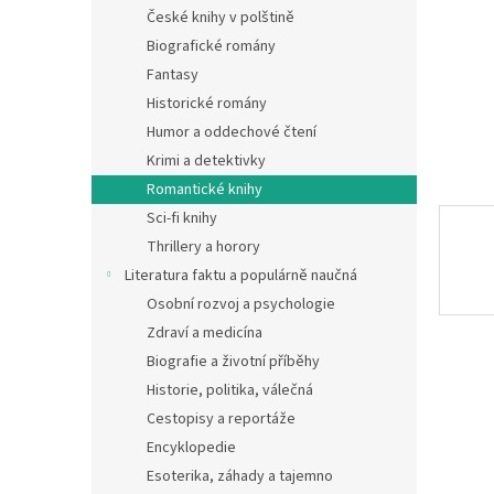
n
České knihy v polštině
e
Biografické romány
l
Fantasy
Historické romány
Humor a oddechové čtení
Krimi a detektivky
Romantické knihy
Sci-fi knihy
Thrillery a horory
Literatura faktu a populárně naučná
Osobní rozvoj a psychologie
Zdraví a medicína
Biografie a životní příběhy
Historie, politika, válečná
Cestopisy a reportáže
Encyklopedie
Esoterika, záhady a tajemno