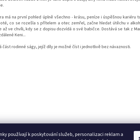
e.
tra má na první pohled úplně všechno - krásu, peníze i úspěšnou kariéru 
poté, co se rozešla s přítelem a otec zemřel, začne hledat útěchu v alko
de až ve chvíli, kdy se z dopisu dozvídá o své babičce. Dostává se tak z M
dálené Keni...
 část rodinné ságy, jejíž díly je možné číst i jednotlivě bez návaznosti.
ky používají k poskytování služeb, personalizaci reklam a