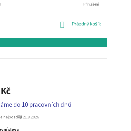
LAMAČNÍ ŘÁD
OCHRANA OSOBNÍCH ÚDAJŮ A PODMÍNKY UŽITÍ WEBOVÉHO
Přihlášení
NÁKUPNÍ
Prázdný košík
KOŠÍK
 Kč
láme do 10 pracovních dnů
e nejpozději
21.8.2026
vní sleva