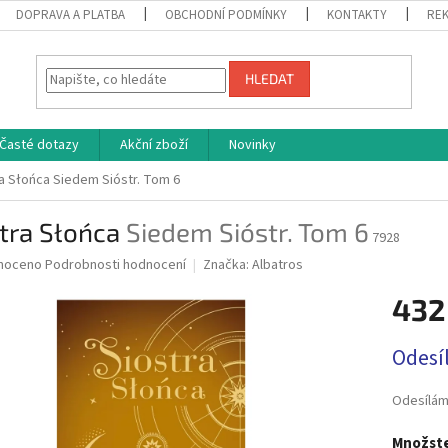
DOPRAVA A PLATBA
OBCHODNÍ PODMÍNKY
KONTAKTY
REK
HLEDAT
Časté dotazy
Akční zboží
Novinky
ra Słońca
Siedem Sióstr. Tom 6
stra Słońca
Siedem Sióstr. Tom 6
7928
né
noceno
Podrobnosti hodnocení
Značka:
Albatros
ní
432
u
Měrná
Odesí
cena:
ek.
Odesílám
Množste