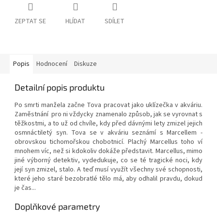
ZEPTAT SE
HLÍDAT
SDÍLET
Popis
Hodnocení
Diskuze
Detailní popis produktu
Po smrti manžela začne Tova pracovat jako uklízečka v akváriu.
Zaměstnání pro ni vždycky znamenalo způsob, jak se vyrovnat s
těžkostmi, a to už od chvíle, kdy před dávnými lety zmizel jejich
osmnáctiletý syn. Tova se v akváriu seznámí s Marcellem -
obrovskou tichomořskou chobotnicí. Plachý Marcellus toho ví
mnohem víc, než si kdokoliv dokáže představit. Marcellus, mimo
jiné výborný detektiv, vydedukuje, co se té tragické noci, kdy
její syn zmizel, stalo. A teď musí využít všechny své schopnosti,
které jeho staré bezobratlé tělo má, aby odhalil pravdu, dokud
je čas...
Doplňkové parametry