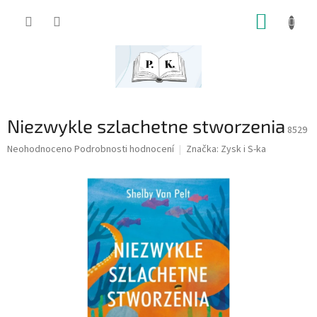
Přejít
NÁKUP
na
obsah
KOŠÍK
Niezwykle szlachetne stworzenia
8529
Průměrné
Neohodnoceno
Podrobnosti hodnocení
Značka:
Zysk i S-ka
hodnocení
produktu
je
0,0
z
5
hvězdiček.