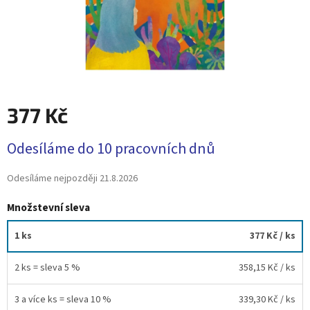
377 Kč
Měrná
Odesíláme do 10 pracovních dnů
cena:
Odesíláme nejpozději
21.8.2026
Množstevní sleva
1 ks
377 Kč
/ ks
2 ks = sleva 5 %
358,15 Kč
/ ks
3 a více ks = sleva 10 %
339,30 Kč
/ ks