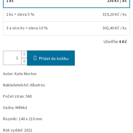
1 ks
336 Kč
/ ks
2 ks = sleva 5 %
319,20 Kč
/ ks
3 a více ks = sleva 10 %
302,40 Kč
/ ks
Ušetříte
0 Kč
Přidat do košíku
Autor: Kate Morton
Nakladatelství: Albatros
Počet stran: 560
Vazba: Měkká
Rozměr: 140 x 210 mm
Rok vydání: 2021