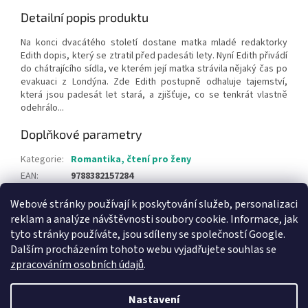
Detailní popis produktu
Na konci dvacátého století dostane matka mladé redaktorky
Edith dopis, který se ztratil před padesáti lety. Nyní Edith přivádí
do chátrajícího sídla, ve kterém její matka strávila nějaký čas po
evakuaci z Londýna. Zde Edith postupně odhaluje tajemství,
která jsou padesát let stará, a zjišťuje, co se tenkrát vlastně
odehrálo...
Doplňkové parametry
Kategorie
:
Romantika, čtení pro ženy
EAN
:
9788382157284
Webové stránky používají k poskytování služeb, personalizaci
Z
reklam a analýze návštěvnosti soubory cookie. Informace, jak
á
tyto stránky používáte, jsou sdíleny se společností Google.
Knihy pro děti
p
Dalším procházením tohoto webu vyjadřujete souhlas se
a
zpracováním osobních údajů
.
t
í
Nastavení
Vytvořil Shoptet