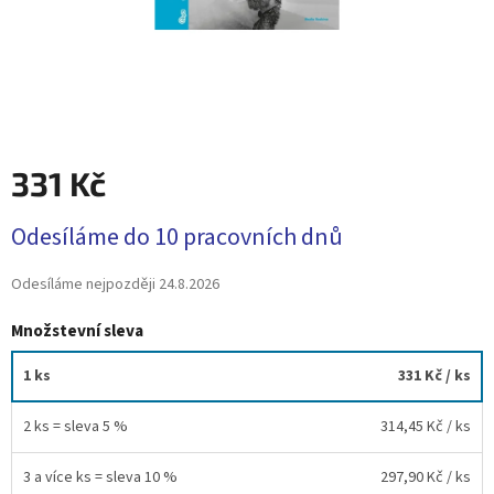
331 Kč
Měrná
Odesíláme do 10 pracovních dnů
cena:
Odesíláme nejpozději
24.8.2026
Množstevní sleva
1 ks
331 Kč
/ ks
2 ks = sleva 5 %
314,45 Kč
/ ks
3 a více ks = sleva 10 %
297,90 Kč
/ ks