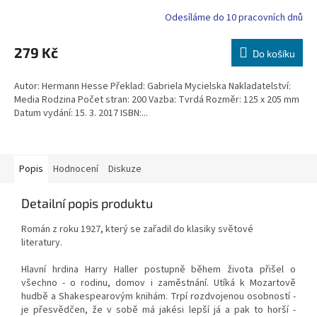
Odesíláme do 10 pracovních dnů
279 Kč
Do košíku
Autor: Hermann Hesse Překlad: Gabriela Mycielska Nakladatelství:
Media Rodzina Počet stran: 200 Vazba: Tvrdá Rozměr: 125 x 205 mm
Datum vydání: 15. 3. 2017 ISBN:...
Popis
Hodnocení
Diskuze
Detailní popis produktu
Román z roku 1927, který se zařadil do klasiky světové
literatury.
Hlavní hrdina Harry Haller postupně během života přišel o
všechno - o rodinu, domov i zaměstnání. Utíká k Mozartově
hudbě a Shakespearovým knihám. Trpí rozdvojenou osobností -
je přesvědčen, že v sobě má jakési lepší já a pak to horší -