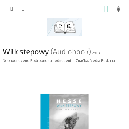
Přejít
NÁKUP
na
obsah
KOŠÍK
Wilk stepowy
(Audiobook)
2913
Průměrné
Neohodnoceno
Podrobnosti hodnocení
Značka:
Media Rodzina
hodnocení
produktu
je
0,0
z
5
hvězdiček.