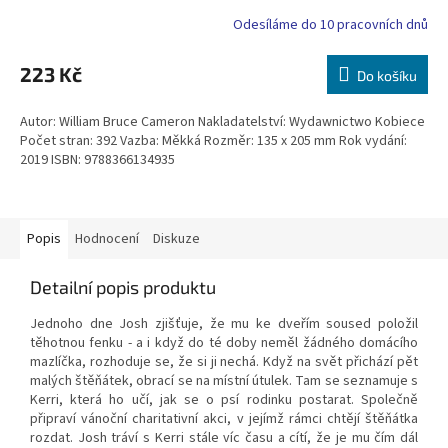
Odesíláme do 10 pracovních dnů
223 Kč
Do košíku
Autor: William Bruce Cameron Nakladatelství: Wydawnictwo Kobiece
Počet stran: 392 Vazba: Měkká Rozměr: 135 x 205 mm Rok vydání:
2019 ISBN: 9788366134935
Popis
Hodnocení
Diskuze
Detailní popis produktu
Jednoho dne Josh zjišťuje, že mu ke dveřím soused položil
těhotnou fenku - a i když do té doby neměl žádného domácího
mazlíčka, rozhoduje se, že si ji nechá. Když na svět přichází pět
malých štěňátek, obrací se na místní útulek. Tam se seznamuje s
Kerri, která ho učí, jak se o psí rodinku postarat. Společně
připraví vánoční charitativní akci, v jejímž rámci chtějí štěňátka
rozdat. Josh tráví s Kerri stále víc času a cítí, že je mu čím dál