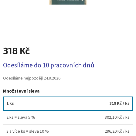
318 Kč
Měrná
Odesíláme do 10 pracovních dnů
cena:
Odesíláme nejpozději
24.8.2026
Množstevní sleva
1 ks
318 Kč
/ ks
2 ks = sleva 5 %
302,10 Kč
/ ks
3 a více ks = sleva 10 %
286,20 Kč
/ ks