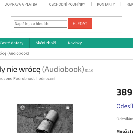
DOPRAVA A PLATBA
OBCHODNÍ PODMÍNKY
KONTAKTY
REK
HLEDAT
Časté dotazy
Akční zboží
Novinky
rócę
(Audiobook)
dy nie wrócę
(Audiobook)
9116
né
noceno
Podrobnosti hodnocení
ní
389
u
Měrná
Odesí
cena:
ek.
Odesílám
Množste