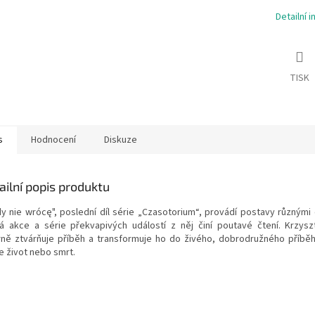
Detailní 
TISK
s
Hodnocení
Diskuze
ailní popis produktu
dy nie wrócę", poslední díl série „Czasotorium“, provádí postavy různými
lá akce a série překvapivých událostí z něj činí poutavé čtení. Krzys
rně ztvárňuje příběh a transformuje ho do živého, dobrodružného příběh
e život nebo smrt.