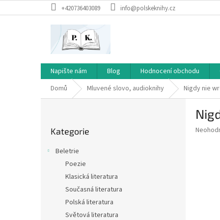
Přejít
+420736403089
info@polskeknihy.cz
na
obsah
Napište nám
Blog
Hodnocení obchodu
Domů
Mluvené slovo, audioknihy
Nigdy nie w
P
Nig
o
Přeskočit
s
Průměr
Neohod
Kategorie
kategorie
t
hodnoce
r
produkt
Beletrie
a
je
Poezie
0,0
n
z
Klasická literatura
n
5
í
Současná literatura
hvězdič
p
Polská literatura
a
Světová literatura