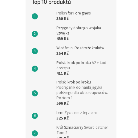
Top 10 produktů
Polish for Foreigners
350 Kč
Przygody dobrego wojaka
Szwejka
459 Kč
Wiedźmin. Rozdroże kruków
354 Kč
Polski krok po kroku
A2 + kod
dostępu
411 Kč
Polski krok po kroku
Podręcznik do nauki języka
polskiego dla obcokrajowców.
Poziom 1
596 Kč
Lem
Życie nie z tej ziemi
325 Kč
Król Szmaciarzy
Sword catcher.
Tom 2