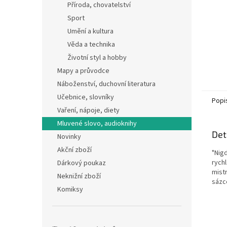
Příroda, chovatelství
Sport
Umění a kultura
Věda a technika
Životní styl a hobby
Mapy a průvodce
Náboženství, duchovní literatura
Učebnice, slovníky
Popi
Vaření, nápoje, diety
Mluvené slovo, audioknihy
Det
Novinky
Akční zboží
"Nig
rych
Dárkový poukaz
mist
Neknižní zboží
sázc
Komiksy