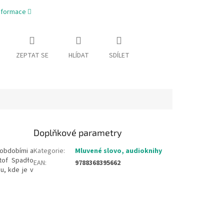
informace
ZEPTAT SE
HLÍDAT
SDÍLET
Doplňkové parametry
 obdobími a
Kategorie
:
Mluvené slovo, audioknihy
ztof Spadło
EAN
:
9788368395662
u, kde je v