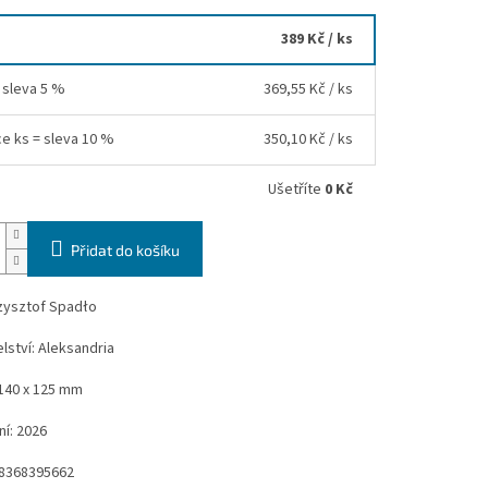
389 Kč
/ ks
= sleva 5 %
369,55 Kč
/ ks
ce ks = sleva 10 %
350,10 Kč
/ ks
Ušetříte
0 Kč
Přidat do košíku
rzysztof Spadło
lství: Aleksandria
140 x 125 mm
í: 2026
8368395662