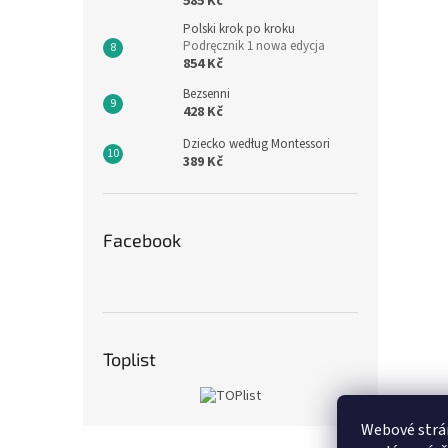
585 Kč
Polski krok po kroku
Podręcznik 1 nowa edycja
854 Kč
Bezsenni
428 Kč
Dziecko według Montessori
389 Kč
Facebook
Toplist
Webové strán
Z