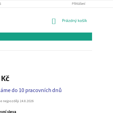
LAMAČNÍ ŘÁD
OCHRANA OSOBNÍCH ÚDAJŮ A PODMÍNKY UŽITÍ WEBOVÉHO
Přihlášení
NÁKUPNÍ
Prázdný košík
KOŠÍK
 Kč
láme do 10 pracovních dnů
e nejpozději
24.8.2026
vní sleva