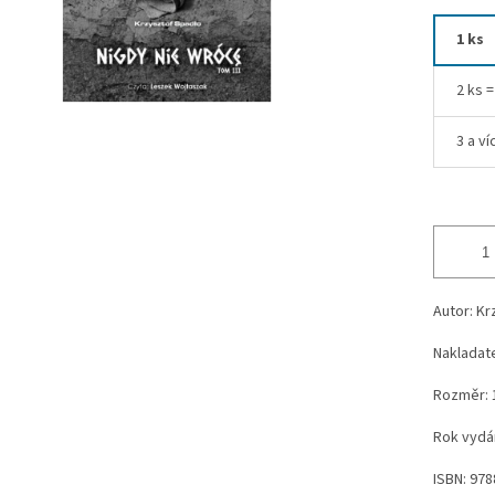
1 ks
2 ks 
3 a ví
Autor: K
Nakladate
Rozměr: 
Rok vydán
ISBN:
978