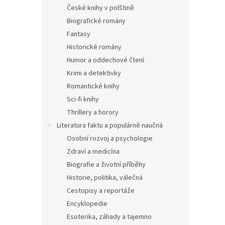
n
České knihy v polštině
e
Biografické romány
l
Fantasy
Historické romány
Humor a oddechové čtení
Krimi a detektivky
Romantické knihy
Sci-fi knihy
Thrillery a horory
Literatura faktu a populárně naučná
Osobní rozvoj a psychologie
Zdraví a medicína
Biografie a životní příběhy
Historie, politika, válečná
Cestopisy a reportáže
Encyklopedie
Esoterika, záhady a tajemno