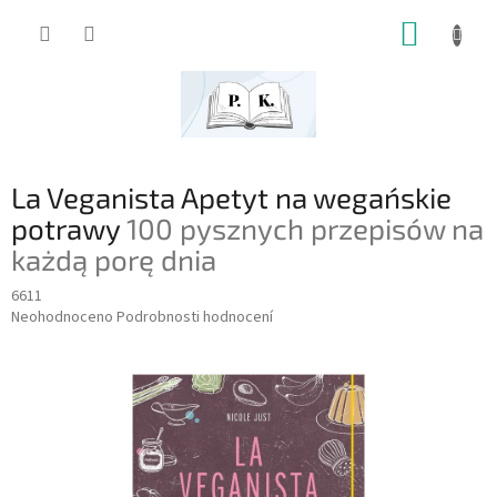
Přejít
NÁKUP
na
obsah
KOŠÍK
La Veganista Apetyt na wegańskie
potrawy
100 pysznych przepisów na
każdą porę dnia
6611
Průměrné
Neohodnoceno
Podrobnosti hodnocení
hodnocení
produktu
je
0,0
z
5
hvězdiček.