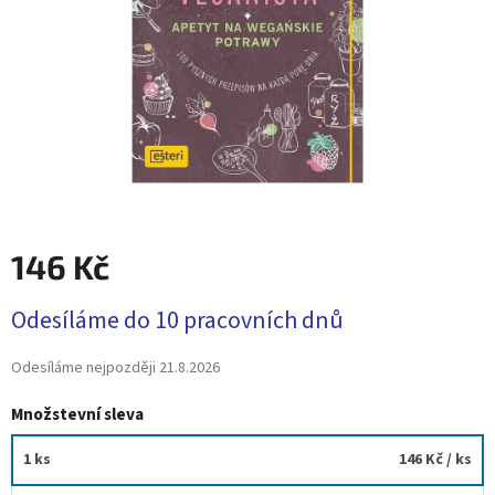
146 Kč
Měrná
Odesíláme do 10 pracovních dnů
cena:
Odesíláme nejpozději
21.8.2026
Množstevní sleva
1 ks
146 Kč
/ ks