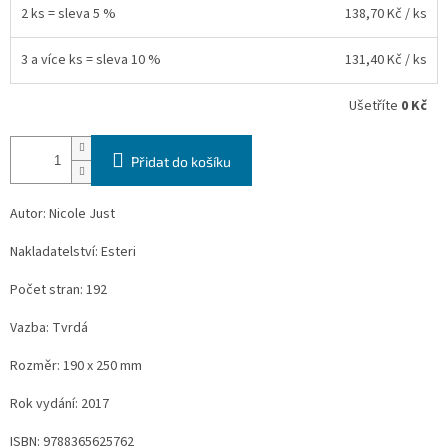
2 ks = sleva 5 %
138,70 Kč
/ ks
3 a více ks = sleva 10 %
131,40 Kč
/ ks
Ušetříte
0 Kč
Přidat do košíku
Autor: Nicole Just
Nakladatelství: Esteri
Počet stran: 192
Vazba: Tvrdá
Rozměr: 190 x 250 mm
Rok vydání: 2017
ISBN: 9788365625762