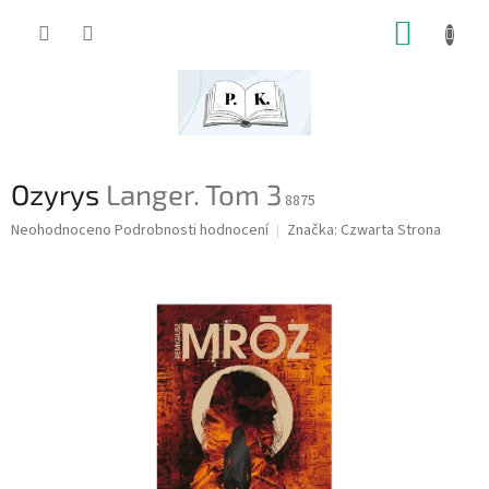
Přejít
NÁKUP
na
obsah
KOŠÍK
Ozyrys
Langer. Tom 3
8875
Průměrné
Neohodnoceno
Podrobnosti hodnocení
Značka:
Czwarta Strona
hodnocení
produktu
je
0,0
z
5
hvězdiček.