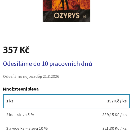
357 Kč
Měrná
Odesíláme do 10 pracovních dnů
cena:
Odesíláme nejpozději
21.8.2026
Množstevní sleva
1 ks
357 Kč
/ ks
2 ks = sleva 5 %
339,15 Kč
/ ks
3 a více ks = sleva 10 %
321,30 Kč
/ ks