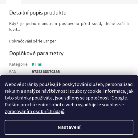
Detailní popis produktu
Když je jedno monstrum postaveno před soud, druhé začíná
lovit...
Pokračování série Langer
Doplňkové parametry
Kategorie
:
Krimi
EAN
:
9788368370355
Webové stránky používají k poskytování služeb, personalizaci
Z
reklam a analýze návštěvnosti soubory cookie. Informace, jak
á
tyto stránky používáte, jsou sdíleny se společností Google.
Knihy pro děti
p
Dalším procházením tohoto webu vyjadřujete souhlas se
a
zpracováním osobních údajů
.
t
í
Nastavení
Vytvořil Shoptet