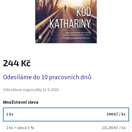
244 Kč
Měrná
Odesíláme do 10 pracovních dnů
cena:
Odesíláme nejpozději
21.8.2026
Množstevní sleva
1 ks
244 Kč
/ ks
2 ks = sleva 5 %
231,80 Kč
/ ks