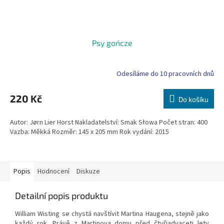
Psy gończe
Odesíláme do 10 pracovních dnů
220 Kč
Do košíku
Autor: Jørn Lier Horst Nakladatelství: Smak Słowa Počet stran: 400
Vazba: Měkká Rozměr: 145 x 205 mm Rok vydání: 2015
Popis
Hodnocení
Diskuze
Detailní popis produktu
William Wisting se chystá navštívit Martina Haugena, stejně jako
každý rok. Právě z Martinova domu před čtyřiadvaceti lety