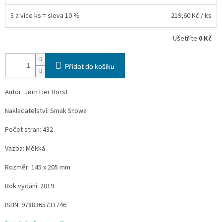
3 a více ks = sleva 10 %
219,60 Kč
/ ks
Ušetříte
0 Kč
Přidat do košíku
Autor: Jørn Lier Horst
Nakladatelství: Smak Słowa
Počet stran: 432
Vazba: Měkká
Rozměr: 145 x 205 mm
Rok vydání: 2019
ISBN: 9788365731746