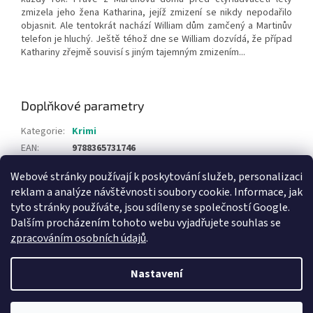
zmizela jeho žena Katharina, jejíž zmizení se nikdy nepodařilo
objasnit. Ale tentokrát nachází William dům zamčený a Martinův
telefon je hluchý. Ještě téhož dne se William dozvídá, že případ
Kathariny zřejmě souvisí s jiným tajemným zmizením...
Doplňkové parametry
Kategorie
:
Krimi
EAN
:
9788365731746
Webové stránky používají k poskytování služeb, personalizaci
Z
reklam a analýze návštěvnosti soubory cookie. Informace, jak
á
tyto stránky používáte, jsou sdíleny se společností Google.
Knihy pro děti
p
Dalším procházením tohoto webu vyjadřujete souhlas se
a
zpracováním osobních údajů
.
t
í
Nastavení
Vytvořil Shoptet