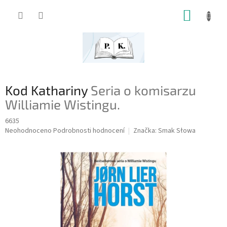
Přejít
NÁKUP
na
obsah
KOŠÍK
Kod Kathariny
Seria o komisarzu
Williamie Wistingu.
6635
Průměrné
Neohodnoceno
Podrobnosti hodnocení
Značka:
Smak Słowa
hodnocení
produktu
je
0,0
z
5
hvězdiček.