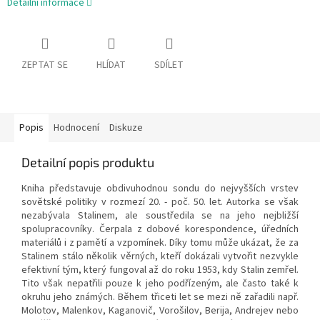
Detailní informace
ZEPTAT SE
HLÍDAT
SDÍLET
Popis
Hodnocení
Diskuze
Detailní popis produktu
Kniha představuje obdivuhodnou sondu do nejvyšších vrstev
sovětské politiky v rozmezí 20. - poč. 50. let. Autorka se však
nezabývala Stalinem, ale soustředila se na jeho nejbližší
spolupracovníky. Čerpala z dobové korespondence, úředních
materiálů i z pamětí a vzpomínek. Díky tomu může ukázat, že za
Stalinem stálo několik věrných, kteří dokázali vytvořit nezvykle
efektivní tým, který fungoval až do roku 1953, kdy Stalin zemřel.
Tito však nepatřili pouze k jeho podřízeným, ale často také k
okruhu jeho známých. Během třiceti let se mezi ně zařadili např.
Molotov, Malenkov, Kaganovič, Vorošilov, Berija, Andrejev nebo