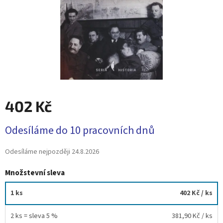
402 Kč
Měrná
Odesíláme do 10 pracovních dnů
cena:
Odesíláme nejpozději
24.8.2026
Množstevní sleva
1 ks
402 Kč
/ ks
2 ks = sleva 5 %
381,90 Kč
/ ks