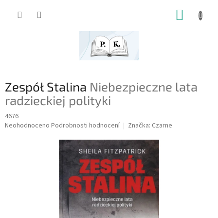
Přejít
NÁKUP
na
obsah
KOŠÍK
Zespół Stalina
Niebezpieczne lata
radzieckiej polityki
4676
Průměrné
Neohodnoceno
Podrobnosti hodnocení
Značka:
Czarne
hodnocení
produktu
je
0,0
z
5
hvězdiček.