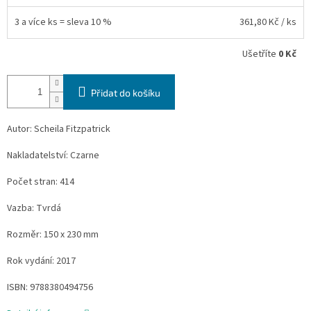
3 a více ks = sleva 10 %
361,80 Kč
/ ks
Ušetříte
0 Kč
Přidat do košíku
Autor: Scheila Fitzpatrick
Nakladatelství: Czarne
Počet stran: 414
Vazba: Tvrdá
Rozměr: 150 x 230 mm
Rok vydání: 2017
ISBN: 9788380494756