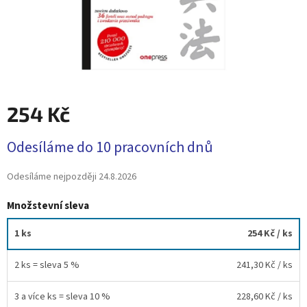
254 Kč
Měrná
Odesíláme do 10 pracovních dnů
cena:
Odesíláme nejpozději
24.8.2026
Množstevní sleva
1 ks
254 Kč
/ ks
2 ks = sleva 5 %
241,30 Kč
/ ks
3 a více ks = sleva 10 %
228,60 Kč
/ ks