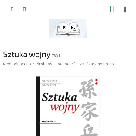
Přejít
NÁKUP
na
obsah
KOŠÍK
Sztuka wojny
7834
Průměrné
Neohodnoceno
Podrobnosti hodnocení
Značka:
One Press
hodnocení
produktu
je
0,0
z
5
hvězdiček.