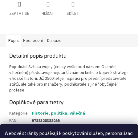
ZEPTAT SE
HLÍDAT
SDÍLET
Popis
Hodnocení
Diskuze
Detailní popis produktu
Pojednání Sztuka wojny (česky vyšlo pod názvem O umění
válečném) představuje nejstarší známou knihu o bojové strategii
v lidské historii. Již 2500 let je inspirací pro přední představitele
států, ale také pro manažery, podnikatele a jiné "obyčejné"
profese.
Doplňkové parametry
Kategorie
:
Historie, politika, válečná
EAN
:
9788328388055
Webové stránky používají k poskytování služeb, personalizaci