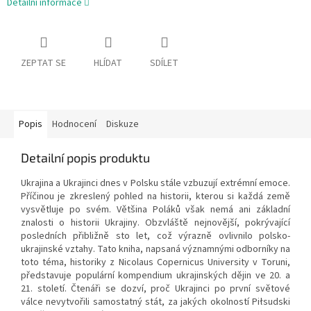
Detailní informace
ZEPTAT SE
HLÍDAT
SDÍLET
Popis
Hodnocení
Diskuze
Detailní popis produktu
Ukrajina a Ukrajinci dnes v Polsku stále vzbuzují extrémní emoce.
Příčinou je zkreslený pohled na historii, kterou si každá země
vysvětluje po svém. Většina Poláků však nemá ani základní
znalosti o historii Ukrajiny. Obzvláště nejnovější, pokrývající
posledních přibližně sto let, což výrazně ovlivnilo polsko-
ukrajinské vztahy. Tato kniha, napsaná významnými odborníky na
toto téma, historiky z Nicolaus Copernicus University v Toruni,
představuje populární kompendium ukrajinských dějin ve 20. a
21. století. Čtenáři se dozví, proč Ukrajinci po první světové
válce nevytvořili samostatný stát, za jakých okolností
Piłsudski