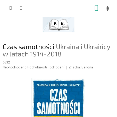
Přejít
NÁKUP
na
obsah
KOŠÍK
Czas samotności
Ukraina i Ukraińcy
w latach 1914-2018
6932
Průměrné
Neohodnoceno
Podrobnosti hodnocení
Značka:
Bellona
hodnocení
produktu
je
0,0
z
5
hvězdiček.