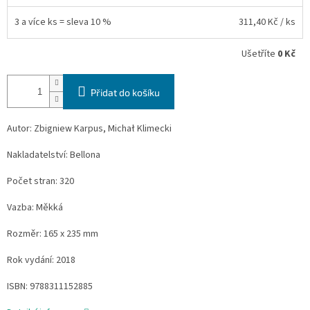
3 a více ks = sleva 10 %
311,40 Kč
/ ks
Ušetříte
0 Kč
Přidat do košíku
Autor: Zbigniew Karpus, Michał Klimecki
Nakladatelství: Bellona
Počet stran: 320
Vazba: Měkká
Rozměr: 165 x 235 mm
Rok vydání: 2018
ISBN: 9788311152885