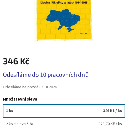
346 Kč
Měrná
Odesíláme do 10 pracovních dnů
cena:
Odesíláme nejpozději
21.8.2026
Množstevní sleva
1 ks
346 Kč
/ ks
2 ks = sleva 5 %
328,70 Kč
/ ks