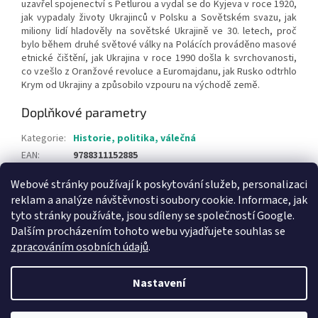
uzavřel spojenectví s Petlurou a vydal se do Kyjeva v roce 1920,
jak vypadaly životy Ukrajinců v Polsku a Sovětském svazu, jak
miliony lidí hladověly na sovětské Ukrajině ve 30. letech, proč
bylo během druhé světové války na Polácích prováděno masové
etnické čištění, jak Ukrajina v roce 1990 došla k svrchovanosti,
co vzešlo z Oranžové revoluce a Euromajdanu, jak Rusko odtrhlo
Krym od Ukrajiny a způsobilo vzpouru na východě země.
Doplňkové parametry
Kategorie
:
Historie, politika, válečná
EAN
:
9788311152885
Webové stránky používají k poskytování služeb, personalizaci
Z
reklam a analýze návštěvnosti soubory cookie. Informace, jak
á
tyto stránky používáte, jsou sdíleny se společností Google.
Knihy pro děti
p
Dalším procházením tohoto webu vyjadřujete souhlas se
a
zpracováním osobních údajů
.
t
í
Nastavení
Vytvořil Shoptet