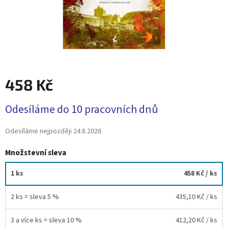
458 Kč
Měrná
Odesíláme do 10 pracovních dnů
cena:
Odesíláme nejpozději
24.8.2026
Množstevní sleva
1 ks
458 Kč
/ ks
2 ks = sleva 5 %
435,10 Kč
/ ks
3 a více ks = sleva 10 %
412,20 Kč
/ ks