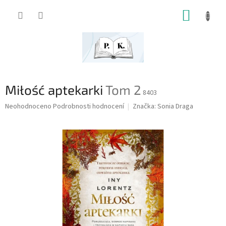
Přejít
NÁKUP
na
obsah
KOŠÍK
Miłość aptekarki
Tom 2
8403
Průměrné
Neohodnoceno
Podrobnosti hodnocení
Značka:
Sonia Draga
hodnocení
produktu
je
0,0
z
5
hvězdiček.