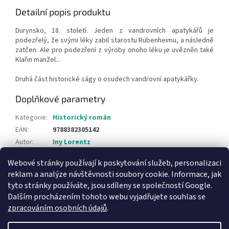
Detailní popis produktu
Durynsko, 18. století. Jeden z vandrovních apatykářů je
podezřelý, že svými léky zabil starostu Rübenheimu, a následně
zatčen. Ale pro podezření z výroby onoho léku je uvězněn také
Klařin manžel...
Druhá část historické ságy o osudech vandrovní apatykářky.
Doplňkové parametry
Kategorie
:
Historický román
EAN
:
9788382305142
Autor
:
Iny Lorentz
Webové stránky používají k poskytování služeb, personalizaci
Z
reklam a analýze návštěvnosti soubory cookie. Informace, jak
á
tyto stránky používáte, jsou sdíleny se společností Google.
Knihy pro děti
p
Dalším procházením tohoto webu vyjadřujete souhlas se
a
zpracováním osobních údajů
.
t
í