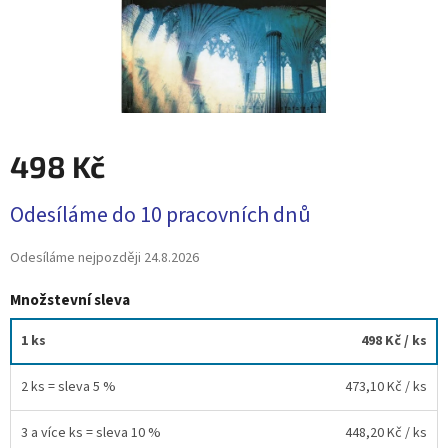
498 Kč
Měrná
Odesíláme do 10 pracovních dnů
cena:
Odesíláme nejpozději
24.8.2026
Množstevní sleva
1 ks
498 Kč
/ ks
2 ks = sleva 5 %
473,10 Kč
/ ks
3 a více ks = sleva 10 %
448,20 Kč
/ ks