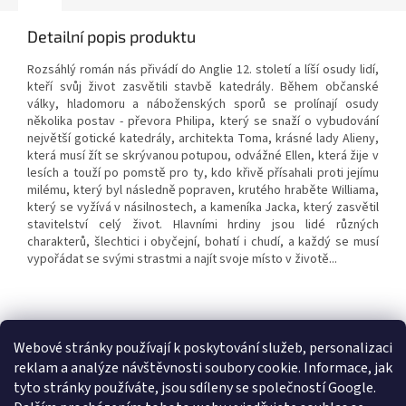
Detailní popis produktu
Rozsáhlý román nás přivádí do Anglie 12. století a líší osudy lidí,
kteří svůj život zasvětili stavbě katedrály. Během občanské
války, hladomoru a náboženských sporů se prolínají osudy
několika postav - převora Philipa, který se snaží o vybudování
největší gotické katedrály, architekta Toma, krásné lady Alieny,
která musí žít se skrývanou potupou, odvážné Ellen, která žije v
lesích a touží po pomstě pro ty, kdo křivě přísahali proti jejímu
milému, který byl následně popraven, krutého hraběte Williama,
který se vyžívá v násilnostech, a kameníka Jacka, který zasvětil
stavitelství celý život. Hlavními hrdiny jsou lidé různých
charakterů, šlechtici i obyčejní, bohatí i chudí, a každý se musí
vypořádat se svými strastmi a najít svoje místo v životě...
Webové stránky používají k poskytování služeb, personalizaci
Z
reklam a analýze návštěvnosti soubory cookie. Informace, jak
á
tyto stránky používáte, jsou sdíleny se společností Google.
Knihy pro děti
p