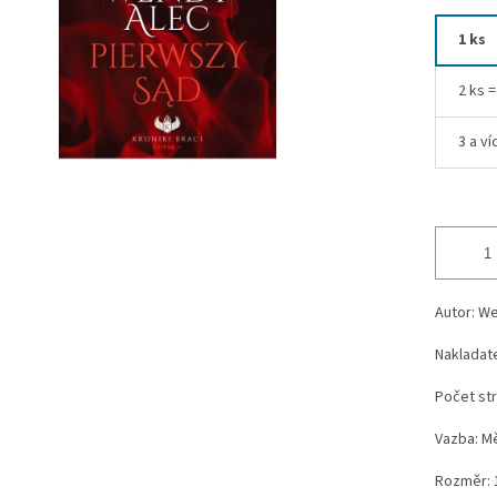
1 ks
2 ks 
3 a ví
Autor: W
Nakladate
Počet str
Vazba: M
Rozměr: 