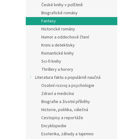
n
České knihy v polštině
e
Biografické romány
l
Fantasy
Historické romány
Humor a oddechové čtení
Krimi a detektivky
Romantické knihy
Sci-fi knihy
Thrillery a horory
Literatura faktu a populárně naučná
Osobní rozvoj a psychologie
Zdraví a medicína
Biografie a životní příběhy
Historie, politika, válečná
Cestopisy a reportáže
Encyklopedie
Esoterika, záhady a tajemno