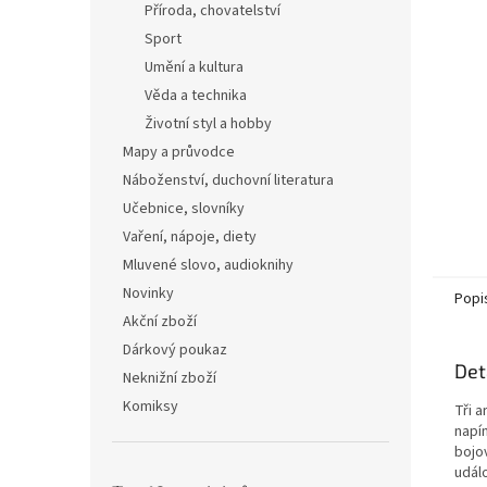
Příroda, chovatelství
Sport
Umění a kultura
Věda a technika
Životní styl a hobby
Mapy a průvodce
Náboženství, duchovní literatura
Učebnice, slovníky
Vaření, nápoje, diety
Mluvené slovo, audioknihy
Novinky
Popi
Akční zboží
Dárkový poukaz
Det
Neknižní zboží
Komiksy
Tři 
napí
bojo
událo