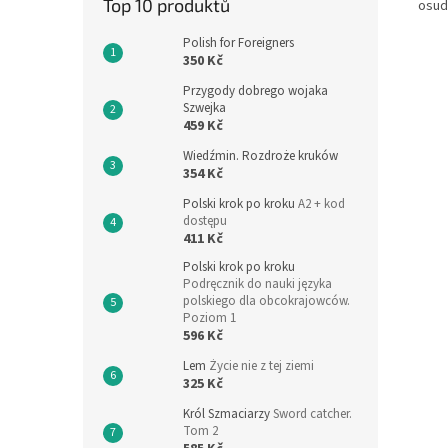
Top 10 produktů
osud 
Polish for Foreigners
350 Kč
Przygody dobrego wojaka
Szwejka
459 Kč
Wiedźmin. Rozdroże kruków
354 Kč
Polski krok po kroku
A2 + kod
dostępu
411 Kč
Polski krok po kroku
Podręcznik do nauki języka
polskiego dla obcokrajowców.
Poziom 1
596 Kč
Lem
Życie nie z tej ziemi
325 Kč
Król Szmaciarzy
Sword catcher.
Tom 2