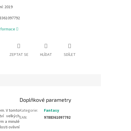
í: 2019
88361097792
informace
ZEPTAT SE
HLÍDAT
SDÍLET
Doplňkové parametry
lem. V tomto
Kategorie
:
Fantasy
ví velkých
EAN
:
9788361097792
ým a minulé
osti ovlivní