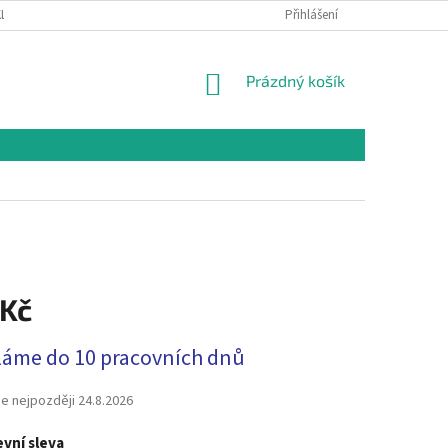
LAMAČNÍ ŘÁD
OCHRANA OSOBNÍCH ÚDAJŮ A PODMÍNKY UŽITÍ WEBOVÉHO
Přihlášení
NÁKUPNÍ
Prázdný košík
KOŠÍK
 Kč
láme do 10 pracovních dnů
e nejpozději
24.8.2026
vní sleva