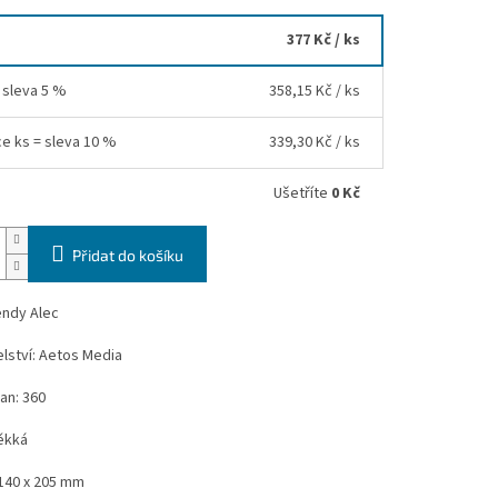
377 Kč
/ ks
= sleva 5 %
358,15 Kč
/ ks
ce ks = sleva 10 %
339,30 Kč
/ ks
Ušetříte
0 Kč
Přidat do košíku
endy Alec
lství: Aetos Media
an: 360
ěkká
140 x 205 mm