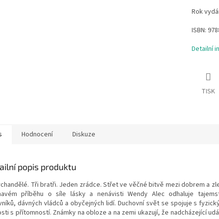
Rok vydán
ISBN: 97
Detailní 
TISK
s
Hodnocení
Diskuze
ailní popis produktu
archandělé. Tři bratři. Jeden zrádce. Střet ve věčné bitvě mezi dobrem a z
navém příběhu o síle lásky a nenávisti Wendy Alec odhaluje tajemst
vníků, dávných vládců a obyčejných lidí. Duchovní svět se spojuje s fyzick
sti s přítomností. Známky na obloze a na zemi ukazují, že nadcházející udál