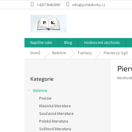
Přejít
+420736403089
info@polskeknihy.cz
na
obsah
Napište nám
Blog
Hodnocení obchodu
Domů
Beletrie
Fantasy
Pierwszy Sąd
P
Pie
o
Přeskočit
s
Průměr
Neohod
Kategorie
kategorie
t
hodnoce
r
produkt
Beletrie
a
je
Poezie
0,0
n
z
Klasická literatura
n
5
í
Současná literatura
hvězdič
p
Polská literatura
a
Světová literatura