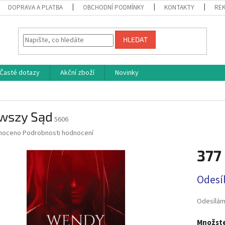
DOPRAVA A PLATBA
OBCHODNÍ PODMÍNKY
KONTAKTY
REK
HLEDAT
Časté dotazy
Akční zboží
Novinky
rwszy Sąd
5606
né
noceno
Podrobnosti hodnocení
ní
377
u
Měrná
Odesí
cena:
ek.
Odesílám
Množste