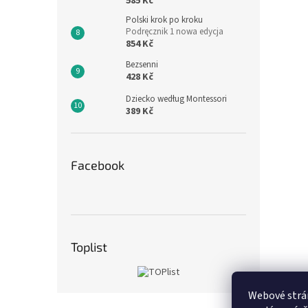
585 Kč
Polski krok po kroku
Podręcznik 1 nowa edycja
854 Kč
Bezsenni
428 Kč
Dziecko według Montessori
389 Kč
Facebook
Toplist
Webové strán
Z