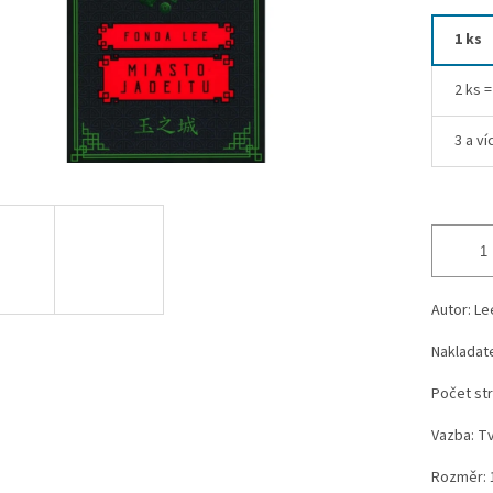
1 ks
2 ks 
3 a ví
Autor: L
Nakladate
Počet str
Vazba: T
Rozměr: 