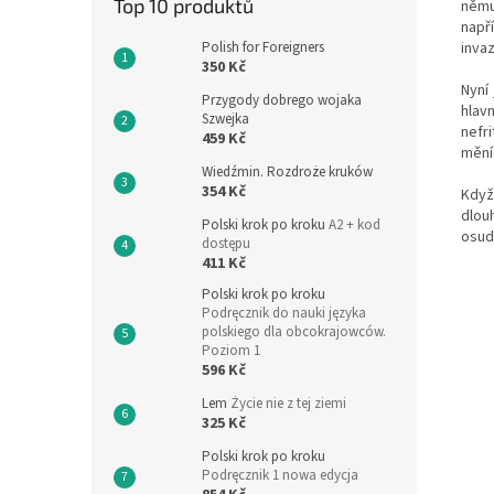
Top 10 produktů
němu
např
invaz
Polish for Foreigners
350 Kč
Nyní
Przygody dobrego wojaka
hlav
Szwejka
nefr
459 Kč
mění
Wiedźmin. Rozdroże kruków
354 Kč
Když
dlou
Polski krok po kroku
A2 + kod
osud
dostępu
411 Kč
Polski krok po kroku
Podręcznik do nauki języka
polskiego dla obcokrajowców.
Poziom 1
596 Kč
Lem
Życie nie z tej ziemi
325 Kč
Polski krok po kroku
Podręcznik 1 nowa edycja