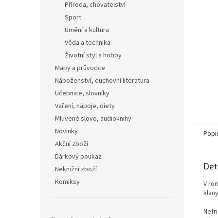
Příroda, chovatelství
Sport
Umění a kultura
Věda a technika
Životní styl a hobby
Mapy a průvodce
Náboženství, duchovní literatura
Učebnice, slovníky
Vaření, nápoje, diety
Mluvené slovo, audioknihy
Novinky
Popi
Akční zboží
Dárkový poukaz
Det
Neknižní zboží
Komiksy
V ro
klany
Nefr