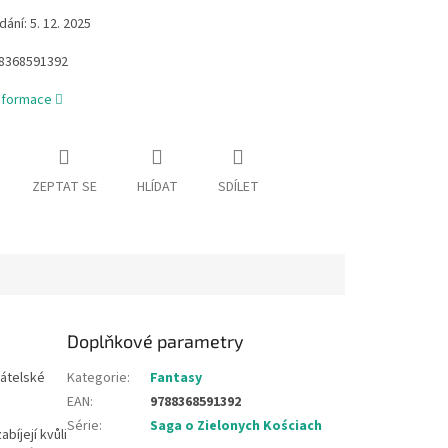
ání: 5. 12. 2025
8368591392
informace
ZEPTAT SE
HLÍDAT
SDÍLET
Doplňkové parametry
řátelské
Kategorie
:
Fantasy
EAN
:
9788368591392
Série
:
Saga o Zielonych Kościach
bíjejí kvůli