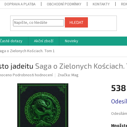
DOPRAVA A PLATBA
OBCHODNÍ PODMÍNKY
KONTAKTY
REK
HLEDAT
Časté dotazy
Akční zboží
Novinky
aga o Zielonych Kościach. Tom 1
to jadeitu
Saga o Zielonych Kościach.
né
noceno
Podrobnosti hodnocení
Značka:
Mag
ní
538
u
Měrná
Odesí
cena:
ek.
Odesílám
Množste