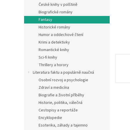
n
České knihy v polštině
e
Biografické romány
l
Fantasy
Historické romány
Humor a oddechové čtení
Krimi a detektivky
Romantické knihy
Sci-fi knihy
Thrillery a horory
Literatura faktu a populárně naučná
Osobní rozvoj a psychologie
Zdraví a medicína
Biografie a životní příběhy
Historie, politika, válečná
Cestopisy a reportáže
Encyklopedie
Esoterika, záhady a tajemno