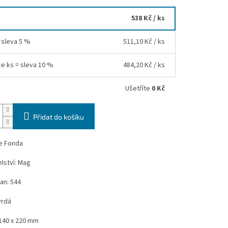
538 Kč
/ ks
= sleva 5 %
511,10 Kč
/ ks
ce ks = sleva 10 %
484,20 Kč
/ ks
Ušetříte
0 Kč
Přidat do košíku
ee Fonda
lství: Mag
an: 544
vrdá
140 x 220 mm