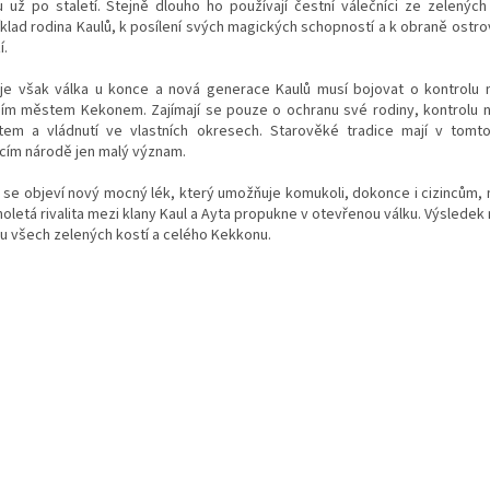
 už po staletí. Stejně dlouho ho používají čestní válečníci ze zelených 
íklad rodina Kaulů, k posílení svých magických schopností a k obraně ostro
í.
 je však válka u konce a nová generace Kaulů musí bojovat o kontrolu
ním městem Kekonem. Zajímají se pouze o ochranu své rodiny, kontrolu 
item a vládnutí ve vlastních okresech. Starověké tradice mají v tomt
cím národě jen malý význam.
 se objeví nový mocný lék, který umožňuje komukoli, dokonce i cizincům, no
holetá rivalita mezi klany Kaul a Ayta propukne v otevřenou válku. Výslede
u všech zelených kostí a celého Kekkonu.