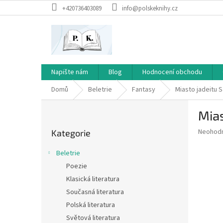
Přejít
+420736403089
info@polskeknihy.cz
na
obsah
Napište nám
Blog
Hodnocení obchodu
Domů
Beletrie
Fantasy
Miasto jadeitu
S
P
Mias
o
Přeskočit
s
Průměr
Neohod
Kategorie
kategorie
t
hodnoce
r
produkt
Beletrie
a
je
Poezie
0,0
n
z
Klasická literatura
n
5
í
Současná literatura
hvězdič
p
Polská literatura
a
Světová literatura