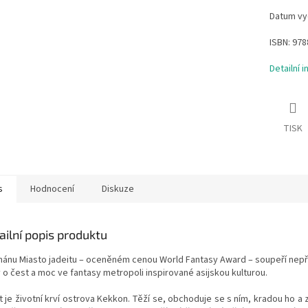
Datum vyd
ISBN:
978
Detailní 
TISK
s
Hodnocení
Diskuze
ailní popis produktu
mánu Miasto jadeitu – oceněném cenou World Fantasy Award – soupeří nep
 o čest a moc ve fantasy metropoli inspirované asijskou kulturou.
it
je životní krví ostrova Kekkon. Těží se, obchoduje se s ním, kradou ho a za