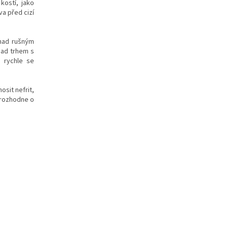
kostí, jako
va před cizí
 nad rušným
nad trhem s
o rychle se
sit nefrit,
k rozhodne o