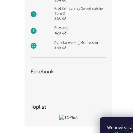
854 Kč
Król Szmaciarzy
Sword catcher.
Tom 2
585 Kč
Bezsenni
428 Kč
Dziecko według Montessori
389 Kč
Facebook
Toplist
Webové strán
Z