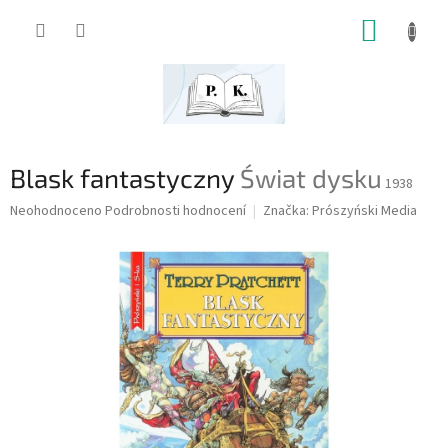
Přejít
NÁKUP
na
obsah
KOŠÍK
Blask fantastyczny
Świat dysku
1938
Průměrné
Neohodnoceno
Podrobnosti hodnocení
Značka:
Prószyński Media
hodnocení
produktu
je
0,0
z
5
hvězdiček.