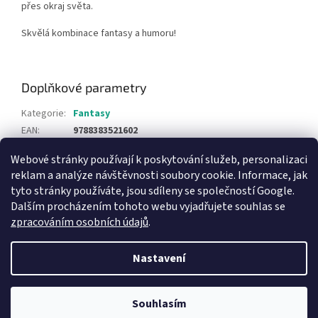
přes okraj světa.
Skvělá kombinace fantasy a humoru!
Doplňkové parametry
Kategorie
:
Fantasy
EAN
:
9788383521602
Webové stránky používají k poskytování služeb, personalizaci
Z
reklam a analýze návštěvnosti soubory cookie. Informace, jak
á
tyto stránky používáte, jsou sdíleny se společností Google.
Knihy pro děti
p
Dalším procházením tohoto webu vyjadřujete souhlas se
a
zpracováním osobních údajů
.
t
í
Nastavení
Vytvořil Shoptet
Souhlasím
Copyright 2026
PolskéKnihy.cz
. Všechna práva vyhrazena.