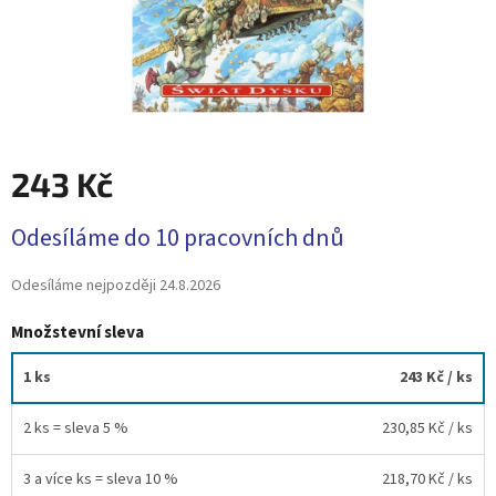
243 Kč
Měrná
Odesíláme do 10 pracovních dnů
cena:
Odesíláme nejpozději
24.8.2026
Množstevní sleva
1 ks
243 Kč
/ ks
2 ks = sleva 5 %
230,85 Kč
/ ks
3 a více ks = sleva 10 %
218,70 Kč
/ ks