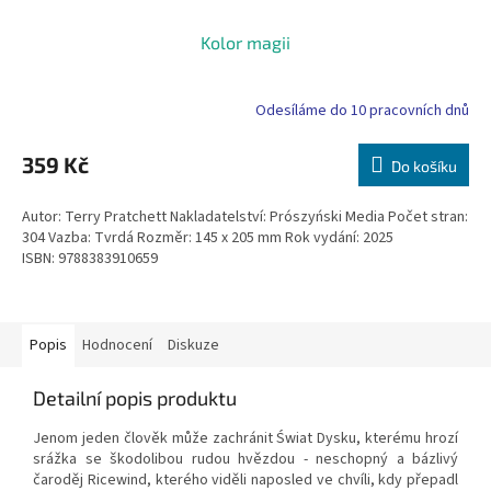
Kolor magii
Odesíláme do 10 pracovních dnů
359 Kč
Do košíku
Autor: Terry Pratchett Nakladatelství: Prószyński Media Počet stran:
304 Vazba: Tvrdá Rozměr: 145 x 205 mm Rok vydání: 2025
ISBN: 9788383910659
Popis
Hodnocení
Diskuze
Detailní popis produktu
Jenom jeden člověk může zachránit Świat Dysku, kterému hrozí
srážka se škodolibou rudou hvězdou - neschopný a bázlivý
čaroděj Ricewind, kterého viděli naposled ve chvíli, kdy přepadl