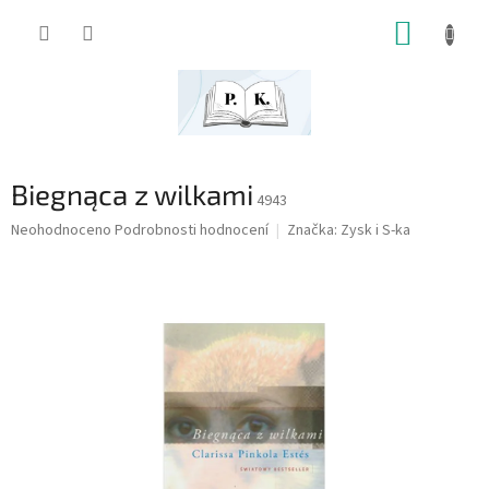
Přejít
NÁKUP
na
obsah
KOŠÍK
Biegnąca z wilkami
4943
Průměrné
Neohodnoceno
Podrobnosti hodnocení
Značka:
Zysk i S-ka
hodnocení
produktu
je
0,0
z
5
hvězdiček.