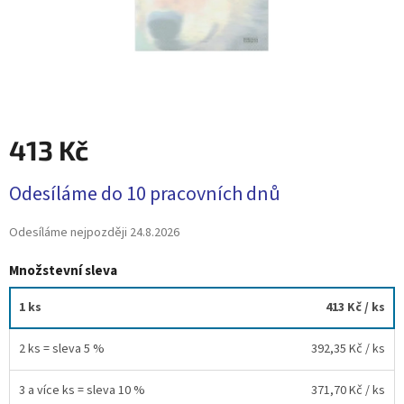
413 Kč
Měrná
Odesíláme do 10 pracovních dnů
cena:
Odesíláme nejpozději
24.8.2026
Množstevní sleva
1 ks
413 Kč
/ ks
2 ks = sleva 5 %
392,35 Kč
/ ks
3 a více ks = sleva 10 %
371,70 Kč
/ ks