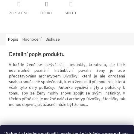
ZEPTAT SE
HLÍDAT
SDÍLET
Popis
Hodnocení
Diskuze
Detailní popis produktu
V každé ženě se ukrývá síla - instinkty, kreativita, ale také
nesmrtelné poznání. Instinktivní povaha ženy je zde
představována archetypem Divošky, která je ale ohrožená
snahou současné společnosti, která ženu nutí přijmout roli, která
však tyto dary potlačuje. Autorka využívá mýty a pohádky k
tomu, aby se ženy mohly znovu spojit se svými instinkty. V
těchto příbězích je možné nalézt archetyp Divošky, čtenářky tak
mohou objevit, jak úžasné může být ženou...