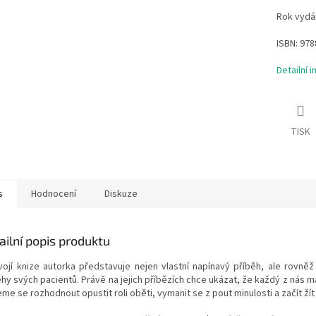
Rok vydán
ISBN:
978
Detailní 
TISK
s
Hodnocení
Diskuze
ailní popis produktu
vojí knize autorka představuje nejen vlastní napínavý příběh, ale rovněž i
hy svých pacientů. Právě na jejich příbězích chce ukázat, že každý z nás m
e se rozhodnout opustit roli oběti, vymanit se z pout minulosti a začít žít