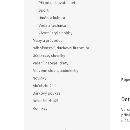
Příroda, chovatelství
Sport
Umění a kultura
Věda a technika
Životní styl a hobby
Mapy a průvodce
Náboženství, duchovní literatura
Učebnice, slovníky
Vaření, nápoje, diety
Mluvené slovo, audioknihy
Novinky
Popi
Akční zboží
Dárkový poukaz
Det
Neknižní zboží
Komiksy
Ve s
příbě
můžem