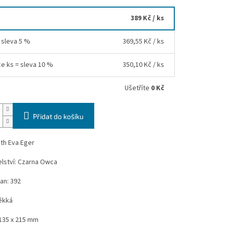
389 Kč
/ ks
= sleva 5 %
369,55 Kč
/ ks
ce ks = sleva 10 %
350,10 Kč
/ ks
Ušetříte
0 Kč
Přidat do košíku
ith Eva Eger
lství: Czarna Owca
an: 392
ěkká
135 x 215 mm