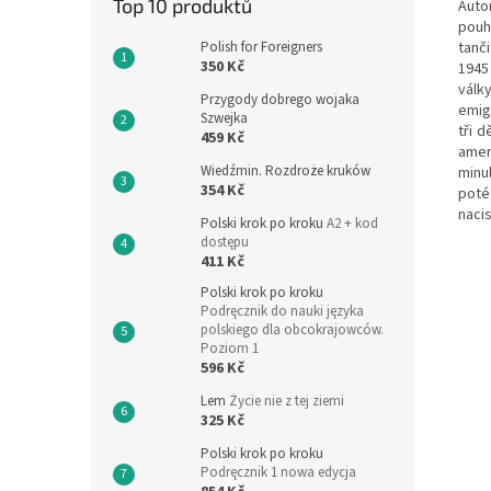
Top 10 produktů
Auto
pouh
tanč
Polish for Foreigners
350 Kč
1945
válk
Przygody dobrego wojaka
emig
Szwejka
tři 
459 Kč
amer
Wiedźmin. Rozdroże kruków
minu
354 Kč
poté
naci
Polski krok po kroku
A2 + kod
dostępu
411 Kč
Polski krok po kroku
Podręcznik do nauki języka
polskiego dla obcokrajowców.
Poziom 1
596 Kč
Lem
Życie nie z tej ziemi
325 Kč
Polski krok po kroku
Podręcznik 1 nowa edycja