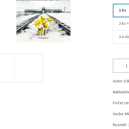
1 ks
2 ks 
3 a ví
Autor: Ed
Nakladate
Počet str
Vazba: M
Rozměr: 