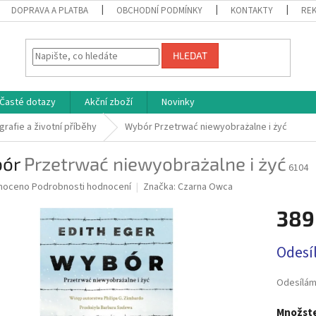
DOPRAVA A PLATBA
OBCHODNÍ PODMÍNKY
KONTAKTY
REK
HLEDAT
Časté dotazy
Akční zboží
Novinky
grafie a životní příběhy
Wybór
Przetrwać niewyobrażalne i żyć
bór
Przetrwać niewyobrażalne i żyć
6104
né
noceno
Podrobnosti hodnocení
Značka:
Czarna Owca
ní
389
u
Měrná
Odesí
cena:
ek.
Odesílám
Množste