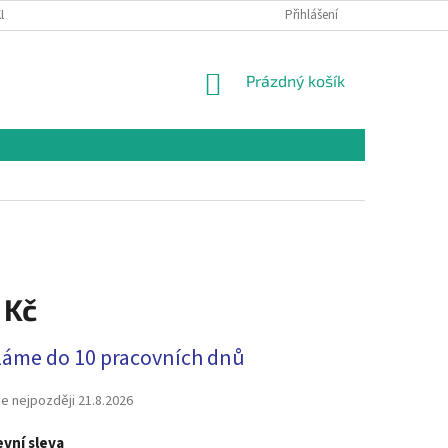
LAMAČNÍ ŘÁD
OCHRANA OSOBNÍCH ÚDAJŮ A PODMÍNKY UŽITÍ WEBOVÉHO
Přihlášení
NÁKUPNÍ
Prázdný košík
KOŠÍK
 Kč
láme do 10 pracovních dnů
e nejpozději
21.8.2026
vní sleva