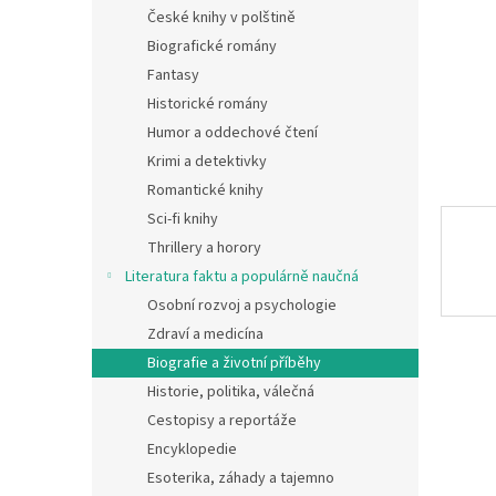
n
České knihy v polštině
e
Biografické romány
l
Fantasy
Historické romány
Humor a oddechové čtení
Krimi a detektivky
Romantické knihy
Sci-fi knihy
Thrillery a horory
Literatura faktu a populárně naučná
Osobní rozvoj a psychologie
Zdraví a medicína
Biografie a životní příběhy
Historie, politika, válečná
Cestopisy a reportáže
Encyklopedie
Esoterika, záhady a tajemno