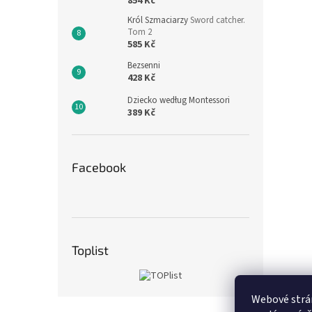
854 Kč
Król Szmaciarzy
Sword catcher.
Tom 2
585 Kč
Bezsenni
428 Kč
Dziecko według Montessori
389 Kč
Facebook
Toplist
Webové strán
Z