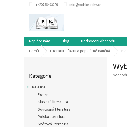
Přejít
+420736403089
info@polskeknihy.cz
na
obsah
Napište nám
Blog
Hodnocení obchodu
Domů
Literatura faktu a populárně naučná
Bio
P
Wy
o
Přeskočit
s
Průměr
Neohod
Kategorie
kategorie
t
hodnoce
r
produkt
Beletrie
a
je
Poezie
0,0
n
z
Klasická literatura
n
5
í
Současná literatura
hvězdič
p
Polská literatura
a
Světová literatura