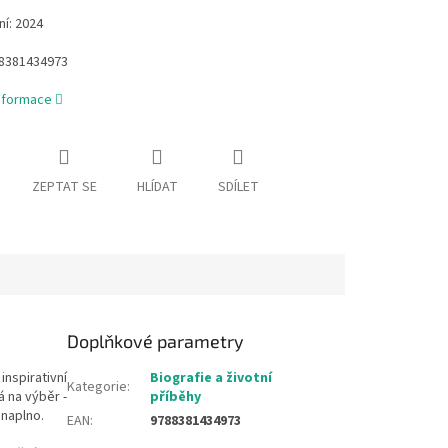
í: 2024
8381434973
informace
ZEPTAT SE
HLÍDAT
SDÍLET
Doplňkové parametry
nspirativní
Biografie a životní
Kategorie
:
á na výběr -
příběhy
 naplno.
EAN
:
9788381434973