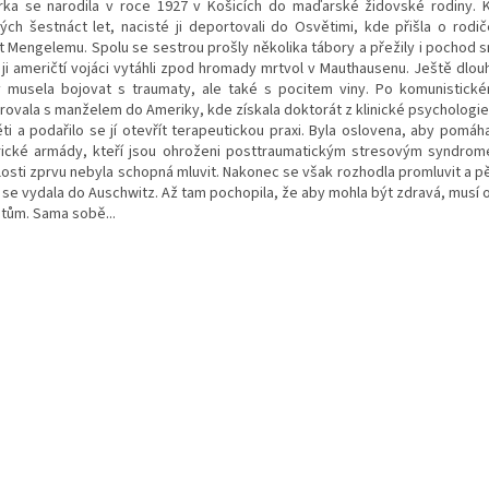
rka se narodila v roce 1927 v Košicích do maďarské židovské rodiny. K
ých šestnáct let, nacisté ji deportovali do Osvětimi, kde přišla o rodi
it Mengelemu. Spolu se sestrou prošly několika tábory a přežily i pochod s
 ji američtí vojáci vytáhli zpod hromady mrtvol v Mauthausenu. Ještě dlou
y musela bojovat s traumaty, ale také s pocitem viny. Po komunistick
rovala s manželem do Ameriky, kde získala doktorát z klinické psychologie
děti a podařilo se jí otevřít terapeutickou praxi. Byla oslovena, aby pomá
ické armády, kteří jsou ohroženi posttraumatickým stresovým syndrom
losti zprvu nebyla schopná mluvit. Nakonec se však rozhodla promluvit a pě
 se vydala do Auschwitz. Až tam pochopila, že aby mohla být zdravá, musí o
stům. Sama sobě...