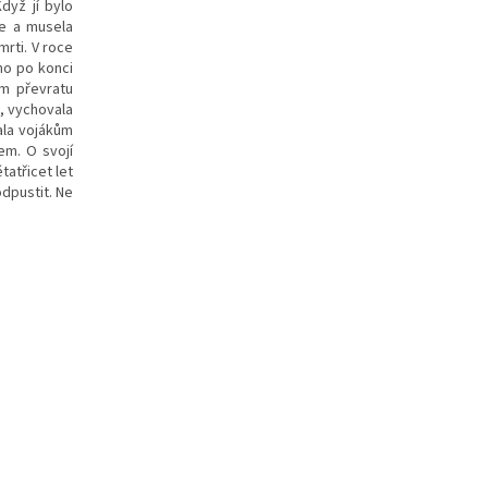
dyž jí bylo
če a musela
mrti. V roce
ho po konci
ém převratu
, vychovala
hala vojákům
em. O svojí
tatřicet let
dpustit. Ne